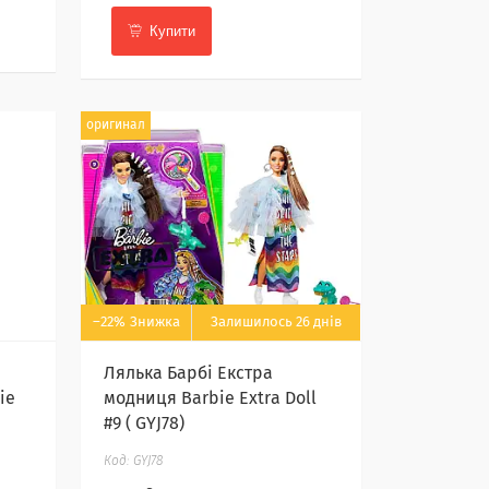
Купити
оригинал
–22%
Залишилось 26 днів
Лялька Барбі Екстра
ie
модниця Barbie Extra Doll
#9 ( GYJ78)
GYJ78