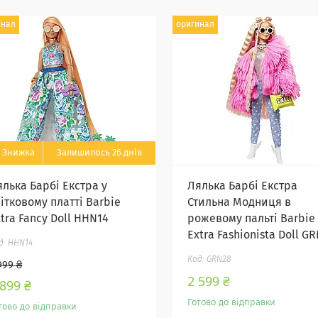
инал
оригинал
Залишилось 26 днів
ялька Барбі Екстра у
Лялька Барбі Екстра
ітковому платті Barbie
Стильна Модниця в
tra Fancy Doll HHN14
рожевому пальті Barbie
Extra Fashionista Doll G
HHN14
GRN28
999 ₴
2 599 ₴
 899 ₴
Готово до відправки
тово до відправки