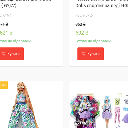
 ( GYJ77)
Dolls спортивна леді HG
GYJ77
HGP65
771 ₴
862 ₴
 621 ₴
692 ₴
тово до відправки
Готово до відправки
Купити
Купити
инал