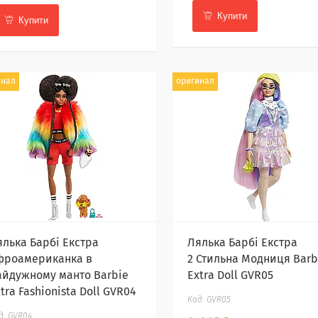
Купити
Купити
инал
оригинал
ялька Барбі Екстра
Лялька Барбі Екстра
фроамериканка в
2 Стильна Модниця Barb
айдужному манто Barbie
Extra Doll GVR05
tra Fashionista Doll GVR04
GVR05
GVR04