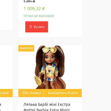
1 294 ₴
1 009,32 ₴
Готово до відправки
Купити
оригинал
6 днів
–10%
Залишилось 26 днів
а
Лялька Барбі міні Екстра
s
Mattel Barbie Extra Minis