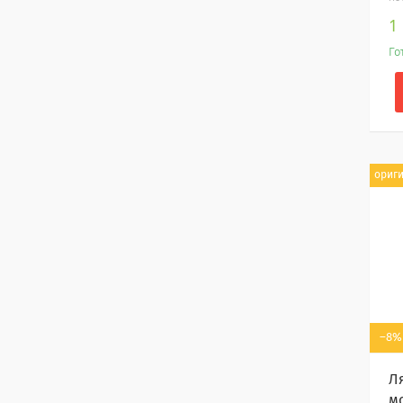
1
Го
ориг
–8%
Л
мо