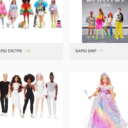
АРБІ ЕКСТРА
16
БАРБІ БМР
3