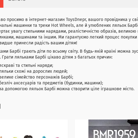
во просимо в інтернет-магазин ToysDnepr, вашого провідника у сві
нальні машинки та треки Hot Wheels, але й улюблених ляльок Барбі
ртає увагу стильними нарядами, реалістичністю образів, великою
инками, машинами та іншим. Ми гарантуємо легкий процес покупки 
идше принесли радість вашим дітям!
ами Барбі грають діти по всьому світу. В будь-якій країні можна зу
. Грати ляльками Барбі цікаво дітям з багатьох причин:
яскраві та стильні наряди;
ляльки схожі на дорослих людей;
велике сімейство персонажів Барбі;
безліч аксесуарів та предметів (будинки, машини);
за допомогою ляльок Барбі можна створити ціле іграшкове місто.