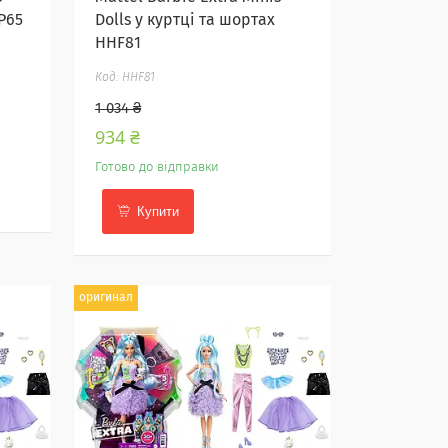
P65
Dolls у куртці та шортах
HHF81
HHF81
1 034 ₴
934 ₴
Готово до відправки
Купити
оригинал