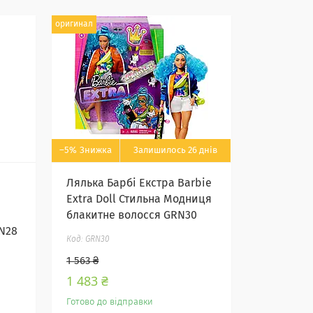
оригинал
–5%
Залишилось 26 днів
Лялька Барбі Екстра Barbie
Extra Doll Стильна Модниця
блакитне волосся GRN30
RN28
GRN30
1 563 ₴
1 483 ₴
Готово до відправки