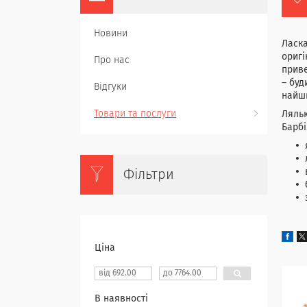
Новини
Ласка
оригі
Про нас
приве
– буд
Відгуки
найшв
Товари та послуги
Ляльк
Барбі
Фільтри
Ціна
В наявності