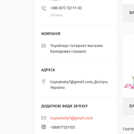
+380 (67) 732-11-03
B
Тетяна
Toysdnepr-інтернет магазин
брендових іграшок
toysubaby7@gmail.com, Дніпро,
Україна
B
toysubaby7@gmail.com
+380677321103