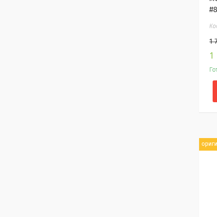
#8
1 
1
Го
ориг