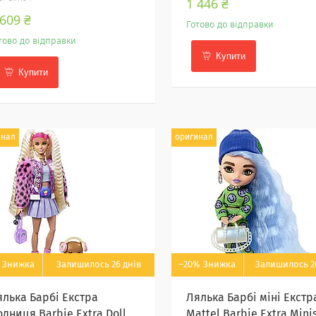
1 446 ₴
 609 ₴
Готово до відправки
тово до відправки
Купити
Купити
инал
оригинал
Залишилось 26 днів
–20%
Залишилось 2
ялька Барбі Екстра
Лялька Барбі міні Екстр
дниця Barbie Extra Doll
Mattel Barbie Extra Mini