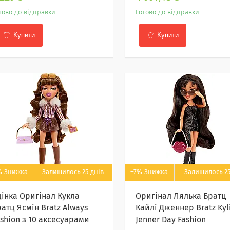
тово до відправки
Готово до відправки
Купити
Купити
%
Залишилось 25 днів
–7%
Залишилось 25
цінка Оригінал Кукла
Оригінал Лялька Братц
атц Ясмін Bratz Always
Кайлі Дженнер Bratz Kyl
ashion з 10 аксесуарами
Jenner Day Fashion