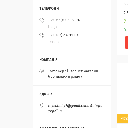
2 
2
+380 (99) 003-92-94
Надія
Го
+380 (67) 732-11-03
Тетяна
Toysdnepr-інтернет магазин
брендових іграшок
toysubaby7@gmail.com, Дніпро,
Україна
–13