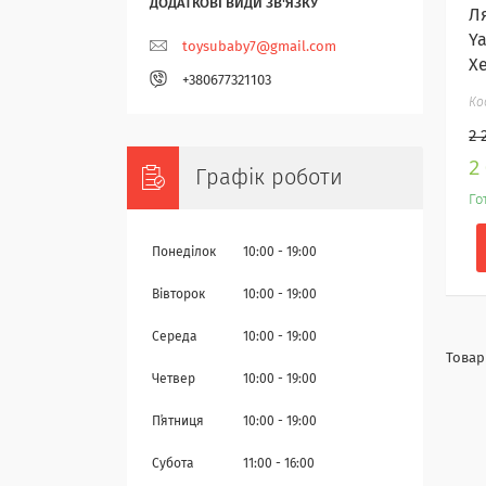
Ля
Y
toysubaby7@gmail.com
Х
+380677321103
2 
2
Графік роботи
Го
Понеділок
10:00
19:00
Вівторок
10:00
19:00
Середа
10:00
19:00
Четвер
10:00
19:00
Пʼятниця
10:00
19:00
Субота
11:00
16:00