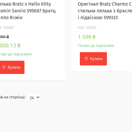
лька Bratz x Hello Kitty
Оригінал Bratz Charmz C
asmin Sanrio 595687 Братц
стильна лялька з брасл
елло Ясмін
і підвіскою 599333
595687
599333
1 599 ₴
299 ₴
 000,13 ₴
Готово до відправки
тово до відправки
Купити
Купити