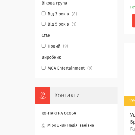
Вікова група
Го
Від 3 років
8
Від 5 років
1
Стан
Новий
9
Виробник
MGA Entertainment
9
Контакти
–19
У
Бр
Мірошник Надія Іванівна
F