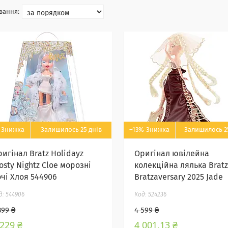
Залишилось 25 днів
–13%
Залишилось 2
игінал Bratz Holidayz
Оригінал ювілейна
osty Nightz Cloe морозні
колекційна лялька Bratz
очі Хлоя 544906
Bratzaversary 2025 Jade
544906
524236
399 ₴
4 599 ₴
 229 ₴
4 001,13 ₴