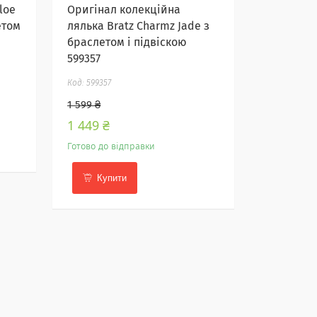
loe
Оригінал колекційна
етом
лялька Bratz Charmz Jade з
браслетом і підвіскою
599357
599357
1 599 ₴
1 449 ₴
Готово до відправки
Купити