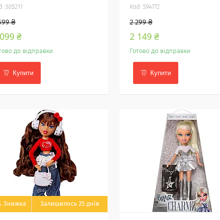
505211
594772
599 ₴
2 299 ₴
 099 ₴
2 149 ₴
тово до відправки
Готово до відправки
Купити
Купити
%
Залишилось 25 днів