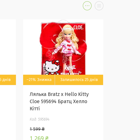
5 днів
–21%
Залишилось 25 днів
Лялька Bratz x Hello Kitty
Cloe 595694 Братц Хелло
Кітті
595694
1 599 ₴
1 269 ₴