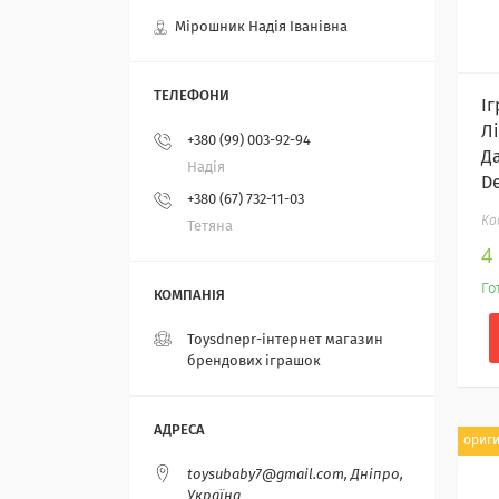
Мірошник Надія Іванівна
І
Л
+380 (99) 003-92-94
Д
Надія
D
+380 (67) 732-11-03
Тетяна
4
Го
Toysdnepr-інтернет магазин
брендових іграшок
ориг
toysubaby7@gmail.com, Дніпро,
Україна