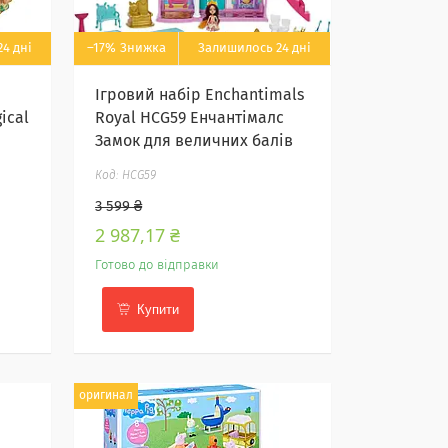
4 дні
–17%
Залишилось 24 дні
Ігровий набір Enchantimals
ical
Royal HCG59 Енчантімалс
Замок для величних балів
HCG59
3 599 ₴
2 987,17 ₴
Готово до відправки
Купити
оригинал