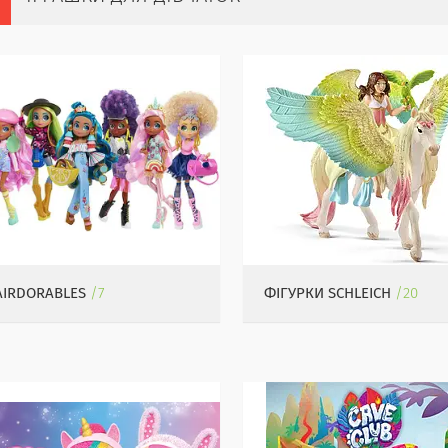
AIRDORABLES
7
ФІГУРКИ SCHLEICH
20