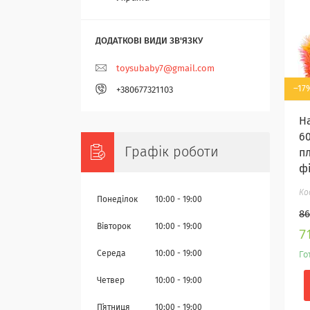
toysubaby7@gmail.com
–17
+380677321103
На
6
Графік роботи
п
ф
Понеділок
10:00
19:00
86
Вівторок
10:00
19:00
7
Середа
10:00
19:00
Го
Четвер
10:00
19:00
Пʼятниця
10:00
19:00