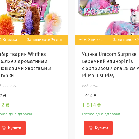
%
Залишилось 24 дні
–5%
Залишилось 2
бір тварин Whiffies
Уцінка Unicorn Surprise
063129 з ароматними
Беремний єдиноріг із
люшевими хвостами 3
сюрпризом Лола 25 см A
ігурки
Plush Just Play
6063129
42570
2 ₴
1 914 ₴
12 ₴
1 814 ₴
тово до відправки
Готово до відправки
Купити
Купити