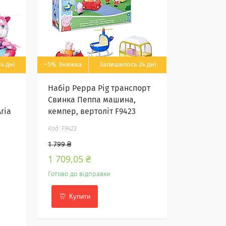
4 дні
–5%
Залишилось 24 дні
Набір Peppa Pig транспорт
Свинка Пеппа машина,
ria
кемпер, вертоліт F9423
F9423
1 799 ₴
1 709,05 ₴
Готово до відправки
Купити