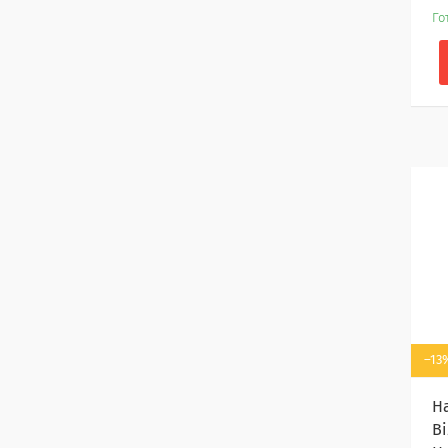
Го
–13
Н
В