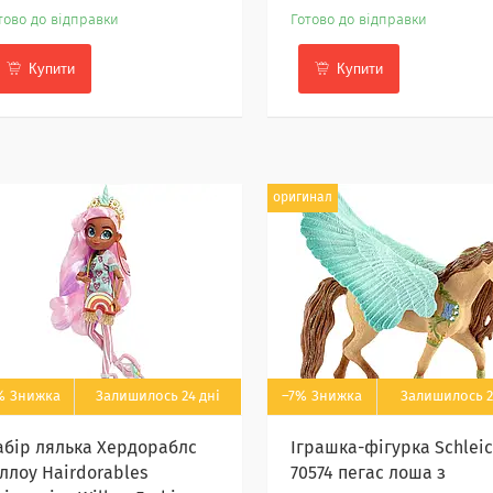
тово до відправки
Готово до відправки
Купити
Купити
оригинал
%
Залишилось 24 дні
–7%
Залишилось 2
абір лялька Хердораблс
Іграшка-фігурка Schlei
іллоу Hairdorables
70574 пегас лоша з