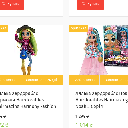
Купити
Купити
инал
оригинал
%
Залишилось 24 дні
–22%
Залишилось 2
ялька Хердораблс
Лялька Хердораблс Ноа
армонія Hairdorables
Hairdorables Hairmazing
airmazing Harmony Fashion
Noah 2 Серія
4 ₴
1 294 ₴
72 ₴
1 014 ₴