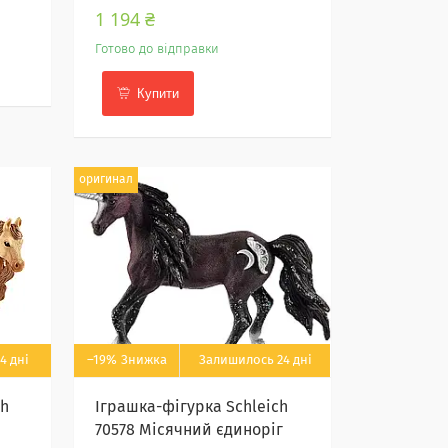
1 194 ₴
Готово до відправки
Купити
оригинал
4 дні
–19%
Залишилось 24 дні
ch
Іграшка-фігурка Schleich
70578 Місячний єдиноріг