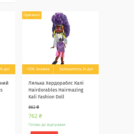
Оригинал
4 дні
–12%
Залишилось 24 дні
дний
Лялька Хердораблс Калі
s
Hairdorables Hairmazing
Kali Fashion Doll
862 ₴
762 ₴
Готово до відправки