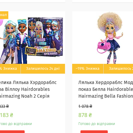
инал
%
Залишилось 24 дні
–19%
Залишилось 2
елика Лялька Хэрдораблс
Лялька Хердораблс Мо
оа Віллоу Hairdorables
показ Белла Hairdorable
airmazing Noah 2 Серія
Hairmazing Bella Fashion
833 ₴
1 078 ₴
 183 ₴
878 ₴
тово до відправки
Готово до відправки