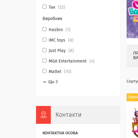
Так
52
Виробник
Hasbro
1
IMC toys
8
Just Play
8
Л
BA
MGA Entertainment
4
Mattel
10
Ще 3
Ориг
Контакти