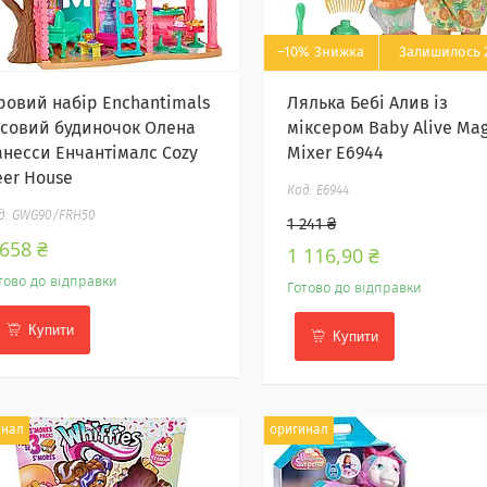
–10%
Залишилось 2
гровий набір Enchantimals
Лялька Бебі Алив із
ісовий будиночок Олена
міксером Baby Alive Mag
анесси Енчантімалс Cozy
Mixer E6944
eer House
E6944
GWG90/FRH50
1 241 ₴
 658 ₴
1 116,90 ₴
тово до відправки
Готово до відправки
Купити
Купити
инал
оригинал