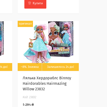
Купити
оригинал
4 дні
–8%
Залишилось 24 дні
Лялька Хердораблс Віллоу
Hairdorables Hairmazing
Willow 23832
23832
1 294 ₴