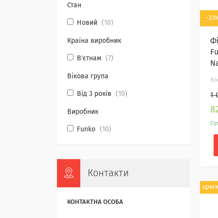
Стан
–23
Новий
10
Ф
Країна виробник
Fu
В'єтнам
7
Na
Вікова група
Від 3 років
10
1 
8
Виробник
Го
Funko
10
Контакти
ориг