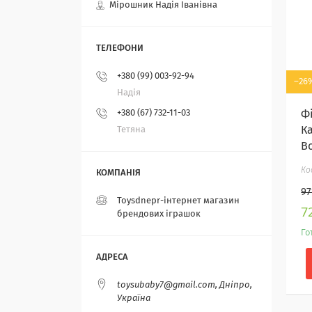
Мірошник Надія Іванівна
+380 (99) 003-92-94
–26
Надія
Ф
+380 (67) 732-11-03
К
Тетяна
B
97
Toysdnepr-інтернет магазин
7
брендових іграшок
Го
toysubaby7@gmail.com, Дніпро,
Україна