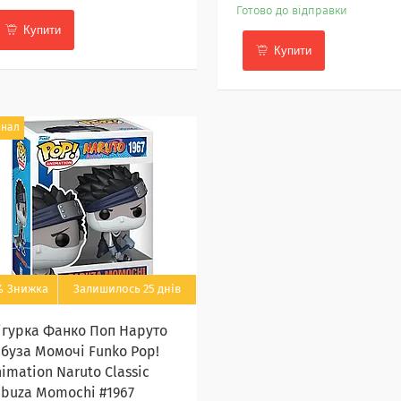
Готово до відправки
Купити
Купити
инал
%
Залишилось 25 днів
ігурка Фанко Поп Наруто
абуза Момочі Funko Pop!
imation Naruto Classic
abuza Momochi #1967