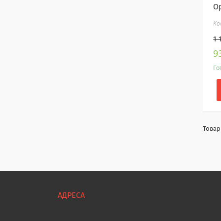
О
1 
9
Го