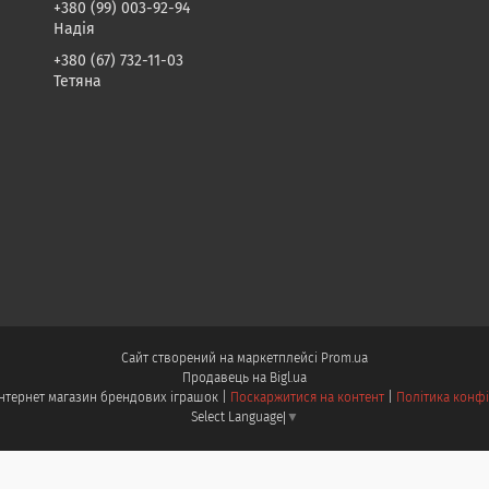
+380 (99) 003-92-94
Надія
+380 (67) 732-11-03
Тетяна
Сайт створений на маркетплейсі
Prom.ua
Продавець на Bigl.ua
Toysdnepr-інтернет магазин брендових іграшок |
Поскаржитися на контент
|
Політика конфі
Select Language
▼