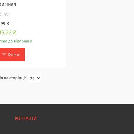
ригінал
1967
199 ₴
35,22 ₴
тово до відправки
Купити