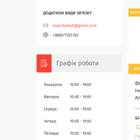
ориг
toysubaby7@gmail.com
+380677321103
Графік роботи
–26
Ф
Понеділок
10:00
19:00
І
An
Вівторок
10:00
19:00
Середа
10:00
19:00
97
Четвер
10:00
19:00
7
Пʼятниця
10:00
19:00
Го