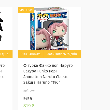
оригинал
5 днів
–14%
Залишилось 25 днів
уто
Фігурка Фанко поп Наруто
!
Сакура Funko Pop!
tsu
Animation Naruto Classic
Sakura Haruno #1964
1964
949 ₴
819 ₴