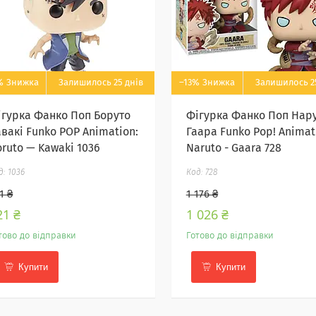
%
Залишилось 25 днів
–13%
Залишилось 2
ігурка Фанко Поп Боруто
Фігурка Фанко Поп Нар
авакі Funko POP Animation:
Гаара Funko Pop! Animat
oruto — Kawaki 1036
Naruto - Gaara 728
1036
728
1 ₴
1 176 ₴
21 ₴
1 026 ₴
тово до відправки
Готово до відправки
Купити
Купити