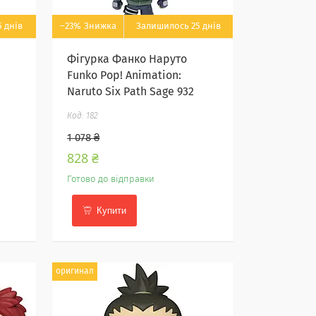
 днів
–23%
Залишилось 25 днів
Фігурка Фанко Наруто
Funko Pop! Animation:
Naruto Six Path Sage 932
182
1 078 ₴
828 ₴
Готово до відправки
Купити
оригинал