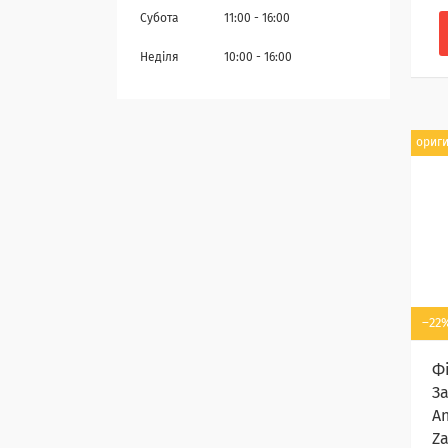
Субота
11:00
16:00
Неділя
10:00
16:00
ориг
–22
Ф
З
An
Z