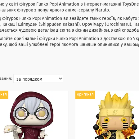
мо у світі фігурок Funko Pop! Animation в інтернет-магазині ToysDn
нальних фігурок з популярного аніме-серіалу Naruto.
 фігурок Funko Pop! Animation ви знайдете таких героїв, як Кабуто 
), Какаші Шіппуден (Shippuden Kakashi), Орочімару (Orochimaru), Г
ачається чудовою деталізацією та якісним дизайном, який сподоба
ляйте оригінальні фігурки Funko Pop! Animation з доставкою по Ук
вку, щоб ваші улюблені герої якомога швидше опинилися у вашому
инал
оригинал