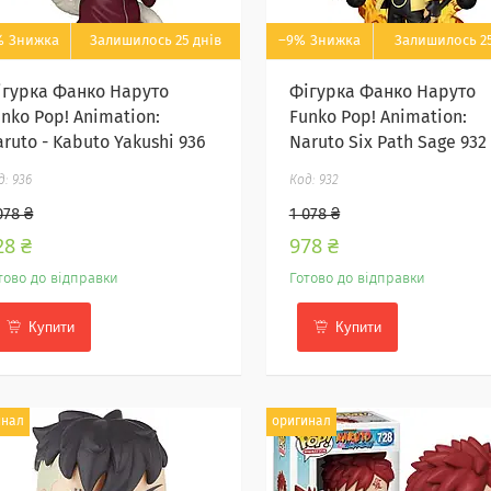
%
Залишилось 25 днів
–9%
Залишилось 25
ігурка Фанко Наруто
Фігурка Фанко Наруто
nko Pop! Animation:
Funko Pop! Animation:
ruto - Kabuto Yakushi 936
Naruto Six Path Sage 932
936
932
078 ₴
1 078 ₴
28 ₴
978 ₴
тово до відправки
Готово до відправки
Купити
Купити
инал
оригинал