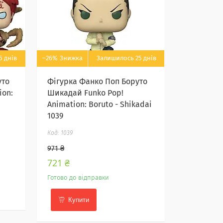
5 днів
–26%
Залишилось 25 днів
уто
Фігурка Фанко Поп Боруто
ion:
Шикадай Funko Pop!
Animation: Boruto - Shikadai
1039
1039
971 ₴
721 ₴
Готово до відправки
Купити