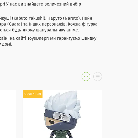
epr! У нас ви знайдете величезний вибір
Якуші (Kabuto Yakushi), Наруто (Naruto), Пейн
аара (Gaara) та інших персонажів. Кожна фігурка
ється будь-якому шанувальнику аніме.
раїні на сайті ToysDnepr! Ми гарантуємо швидку
 домі.
оригинал