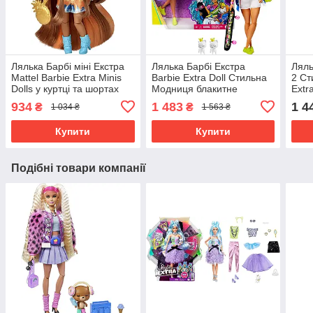
Лялька Барбі міні Екстра
Лялька Барбі Екстра
Ляль
Mattel Barbie Extra Minis
Barbie Extra Doll Стильна
2 Ст
Dolls у куртці та шортах
Модниця блакитне
Extr
HHF81
волосся GRN30
934
1 483
1 4
₴
₴
1 034 ₴
1 563 ₴
Купити
Купити
Подібні товари компанії