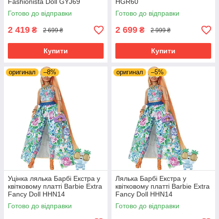
Fashionista Doll GYJ69
HGR60
Готово до відправки
Готово до відправки
2 419
2 699
₴
₴
2 699 ₴
2 999 ₴
Купити
Купити
оригинал
–8%
оригинал
–5%
Уцінка лялька Барбі Екстра у
Лялька Барбі Екстра у
квітковому платті Barbie Extra
квітковому платті Barbie Extra
Fancy Doll HHN14
Fancy Doll HHN14
Готово до відправки
Готово до відправки