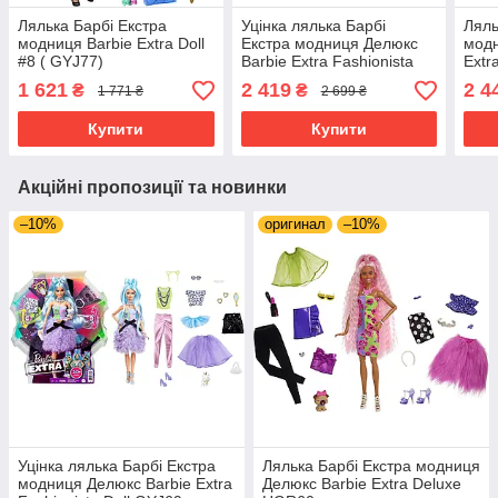
Лялька Барбі Екстра
Уцінка лялька Барбі
Ляль
модниця Barbie Extra Doll
Екстра модниця Делюкс
модн
#8 ( GYJ77)
Barbie Extra Fashionista
Extr
Doll GYJ69
GYJ
1 621
2 419
2 4
₴
₴
1 771 ₴
2 699 ₴
Купити
Купити
Акційні пропозиції та новинки
–10%
оригинал
–10%
Уцінка лялька Барбі Екстра
Лялька Барбі Екстра модниця
модниця Делюкс Barbie Extra
Делюкс Barbie Extra Deluxe