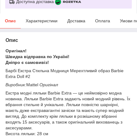
Доступна доставка
Опис
Характеристики
Доставка
Оплата
Умови п
Опис
Оригінал!
Швидка відправка по Україні!
Дніпро є самовивіз!
Барбі Екстра Стильна Модниця Мерехтливий образ Barbie
Extra Doll #2
Виробник:
Mattel
Оригінал
Екстра модні ляльки Barbie Extra — це неймовірно модна
новинка. Ляльки Barbie Extra задають новий модний рівень. Їх
вбрання стильне й унікальне. Ляльки повністю шарнірні,
мають дуже екстравагантні зачіски та мають супер модний
вигляд. До комплекту крім ляльки в розкішному вбранні
входять 15 аксесуарів, а також оригінальний вихованець з
аксесуарами.
Висота ляльки: 28 см