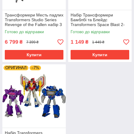
Трансформери Месть падлих
Набір Трансформери
Transformers Studio Series
Бамблбі та Блейдс
Revenge of the Fallen набір 3
Transformers Space Blast 2-
фігурки G1381
Pack Bumblebee & Autobot
Готово до відправки
Готово до відправки
Blades F7705
6 799
1 149
₴
₴
7 399 ₴
1 449 ₴
Купити
Купити
ОРИГИНАЛ
–7%
Набір Transformers