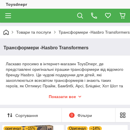
Toysdnepr
Товари та послуги
Трансформери -Hasbro Transformers
Трансформери -Hasbro Transformers
Ласкаво просимо в інтернет-магазин ToysDnepr, де
представлені оригінальні іграшки-трансформери від відомого
бренду Hasbro. Це чудові подарунки для дітей, які
захоплюються всесвітом трансформерів і знають таких
героїв, як Оптимус Прайм, Бамблбі, Арсі, Бліцвінг, Хот Шот та
інших. Кожен трансформер унікальний і сприяє розвитку
Показати все
дрібної моторики, логічного мислення та уяви. У нас ви
знайдете якісні іграшки з гарантією швидкої та зручної
доставки по Україні, щоб ваше замовлення прибуло
якнайшвидше
Сортування
0
Фільтри
оригинал
–15%
Оригинал
–14%