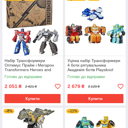
Набір Трансформери
Уцінка набір Трансформери
Оптимус Прайм і Мегарон
4 боти рятувальника
Transformers Heroes and
Академія ботів Playskool
Villains Optimus Prime and
Heroes Transformers Rescue
Готово до відправки
Готово до відправки
Megatron F5442
Bots
2 051
2 679
₴
₴
2 421 ₴
3 129 ₴
Купити
Купити
–8%
–11%