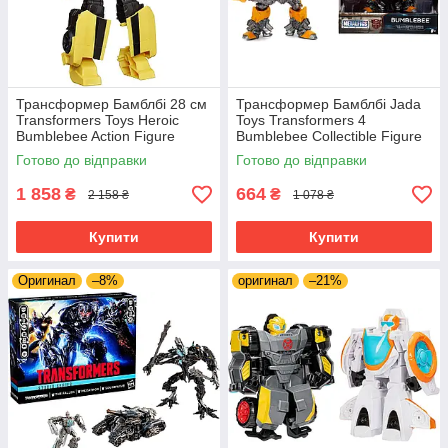
Трансформер Бамблбі 28 см
Трансформер Бамблбі Jada
Transformers Toys Heroic
Toys Transformers 4
Bumblebee Action Figure
Bumblebee Collectible Figure
Готово до відправки
Готово до відправки
1 858
664
₴
₴
2 158 ₴
1 078 ₴
Купити
Купити
Оригинал
–8%
оригинал
–21%