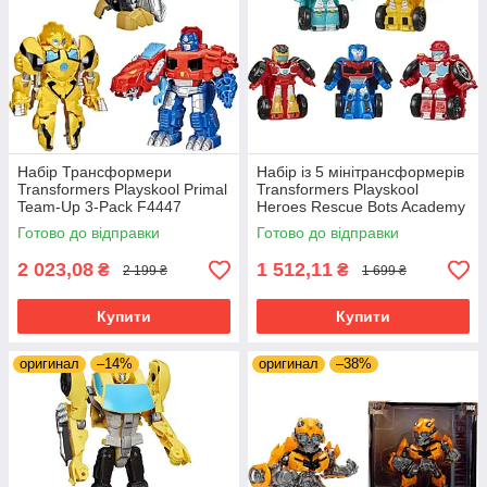
Набір Трансформери
Набір із 5 мінітрансформерів
Transformers Playskool Primal
Transformers Playskool
Team-Up 3-Pack F4447
Heroes Rescue Bots Academy
Оптимус Прайм, Бамблбі,
Mini Bot
Готово до відправки
Готово до відправки
Гримлок 11 см
2 023,08
1 512,11
₴
₴
2 199 ₴
1 699 ₴
Купити
Купити
оригинал
–14%
оригинал
–38%