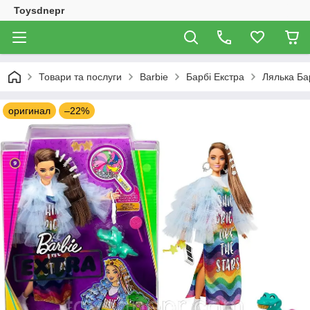
Toysdnepr
Товари та послуги
Barbie
Барбі Екстра
Лялька Бар
оригинал
–22%