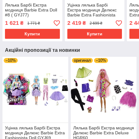
Лялька Барбі Екстра
Уцінка лялька Барбі
Ляль
модниця Barbie Extra Doll
Екстра модниця Делюкс
модн
#8 ( GYJ77)
Barbie Extra Fashionista
Extr
Doll GYJ69
GYJ
1 621
2 419
2 4
₴
₴
1 771 ₴
2 699 ₴
Купити
Купити
Акційні пропозиції та новинки
–10%
оригинал
–10%
Уцінка лялька Барбі Екстра
Лялька Барбі Екстра модниця
модниця Делюкс Barbie Extra
Делюкс Barbie Extra Deluxe
Fashionista Doll GYJ69
HGR60