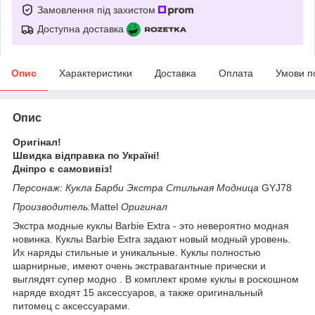
Замовлення під захистом
Доступна доставка
Опис
Характеристики
Доставка
Оплата
Умови п
Опис
Оригінал!
Швидка відправка по Україні!
Дніпро є самовивіз!
Персонаж: Кукла Барби Экстра Стильная Модница
GYJ78
Производитель:
Mattel
Оригинал
Экстра модные куклы Barbie Extra - это невероятно модная
новинка. Куклы Barbie Extra задают новый модный уровень.
Их наряды стильные и уникальные. Куклы полностью
шарнирные, имеют очень экстравагантные прически и
выглядят супер модно . В комплект кроме куклы в роскошном
наряде входят 15 аксессуаров, а также оригинальный
питомец с аксессуарами.