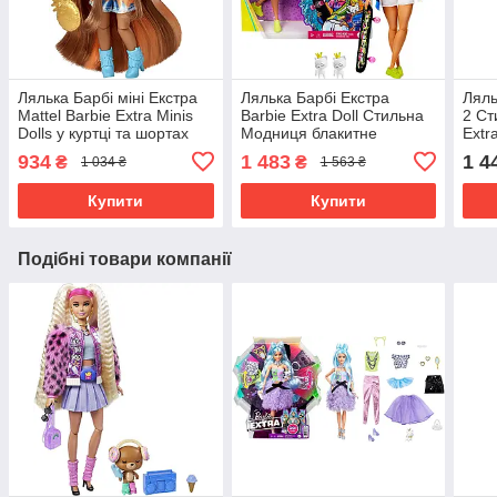
Лялька Барбі міні Екстра
Лялька Барбі Екстра
Ляль
Mattel Barbie Extra Minis
Barbie Extra Doll Стильна
2 Ст
Dolls у куртці та шортах
Модниця блакитне
Extr
HHF81
волосся GRN30
934
1 483
1 4
₴
₴
1 034 ₴
1 563 ₴
Купити
Купити
Подібні товари компанії