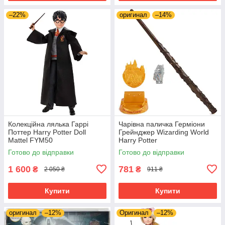
–22%
оригинал
–14%
Колекційна лялька Гаррі
Чарівна паличка Герміони
Поттер Harry Potter Doll
Грейнджер Wizarding World
Mattel FYM50
Harry Potter
Готово до відправки
Готово до відправки
1 600
781
₴
₴
2 050 ₴
911 ₴
Купити
Купити
оригинал
–12%
Оригинал
–12%