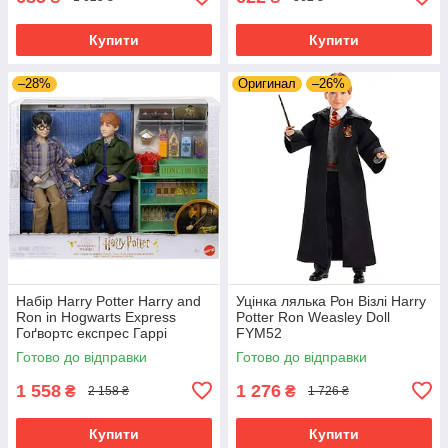
Купити
Купити
–28%
Оригинал
–26%
Набір Harry Potter Harry and
Уцінка лялька Рон Візлі Harry
Ron in Hogwarts Express
Potter Ron Weasley Doll
Гоґвортс експрес Гаррі
FYM52
Поттер і Рон Візлі HND79
Готово до відправки
Готово до відправки
1 558
1 276
₴
₴
2 158 ₴
1 726 ₴
Купити
Купити