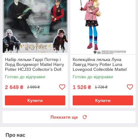
Набір ляльки Гаррі Поттер і
Колекційна лялька Луна
Лорд Волдеморт Mattel Harry
Лавгуд Harry Potter Luna
Potter HCJ33 Collector's Doll
Lovegood Collectible Mattel
Doll
Готово до відправки
Готово до відправки
2 649
1 526
₴
₴
2 999 ₴
1 726 ₴
Купити
Купити
Показати ще
Про нас