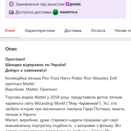
Замовлення під захистом
Доступна доставка
Опис
Характеристики
Доставка
Оплата
Умови п
Опис
Оригінал!
Швидка відправка по Україні!
Дніпро є самовивіз!
Колекційна лялька Рон Уїзлі Harry Potter Ron Weasley Doll
оригінал Mattel
Виробник: Mattel, Оригінал.
Торгова марка Mattel у 2018 році представила детс
кі ляльки
чарівного світу Wizarding World ("Мир Чарівників"). Усі, хто
любить історію про маленького чаклуна Гаррі Поттера, мають
ляльки в Україні.
Мател, виробник, дуже старався надати іграшкам цієї серії
максимальну портретну подібність з акторами з фільму. Всі
деталі одягу іграшок продумані до дрібниць: Гаррі і Рон