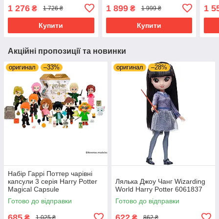
Гарр
1 276
1 899
1 5
₴
₴
1 726 ₴
1 999 ₴
HND
Купити
Купити
Акційні пропозиції та новинки
оригинал
–33%
оригинал
–28%
Набір Гаррі Поттер чарівні
капсули 3 серія Harry Potter
Лялька Джоу Чанг Wizarding
Magical Capsule
World Harry Potter 6061837
Готово до відправки
Готово до відправки
685
622
₴
₴
1 025 ₴
862 ₴