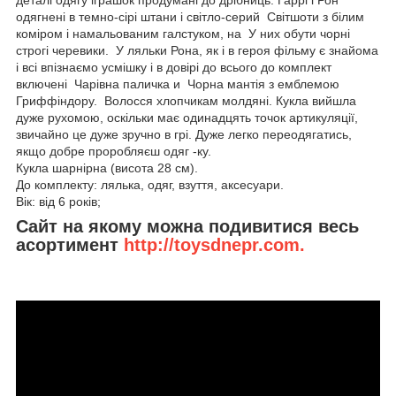
одягнені в темно-сірі штани і світло-серий Світшоти з білим
коміром і намальованим галстуком, на У них обути чорні
строгі черевики. У ляльки Рона, як і в героя фільму є знайома
і всі впізнаємо усмішку і в довірі до всього до комплект
включені Чарівна паличка и Чорна мантія з емблемою
Гриффіндору. Волосся хлопчикам молдяні. Кукла вийшла
дуже рухомою, оскільки має одинадцять точок артикуляції,
звичайно це дуже зручно в грі. Дуже легко переодягатись,
якщо добре проробляєш одяг -ку.
Кукла шарнірна (висота 28 см).
До комплекту: лялька, одяг, взуття, аксесуари.
Вік: від 6 років;
Сайт на якому можна подивитися весь
асортимент
http://toysdnepr.com.