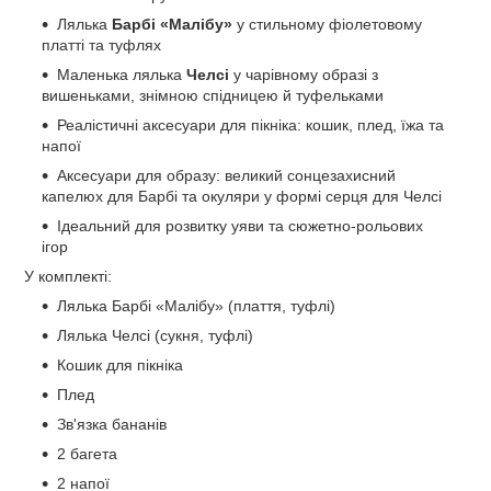
Лялька
Барбі «Малібу»
у стильному фіолетовому
платті та туфлях
Маленька лялька
Челсі
у чарівному образі з
вишеньками, знімною спідницею й туфельками
Реалістичні аксесуари для пікніка: кошик, плед, їжа та
напої
Аксесуари для образу: великий сонцезахисний
капелюх для Барбі та окуляри у формі серця для Челсі
Ідеальний для розвитку уяви та сюжетно-рольових
ігор
У комплекті:
Лялька Барбі «Малібу» (плаття, туфлі)
Лялька Челсі (сукня, туфлі)
Кошик для пікніка
Плед
Зв'язка бананів
2 багета
2 напої