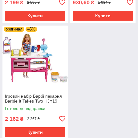
2 199
930,60
₴
₴
2 599 ₴
1 034 ₴
Купити
Купити
оригинал
–5%
Ігровий набір Барбі пекарня
Barbie It Takes Two HJY19
Готово до відправки
2 162
₴
2 267 ₴
Купити