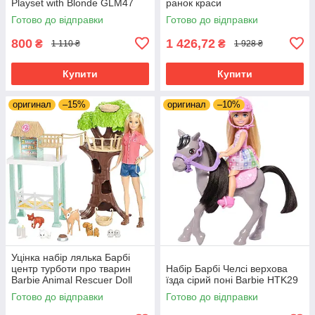
Playset with Blonde GLM47
ранок краси
Готово до відправки
Готово до відправки
800
1 426,72
₴
₴
1 110 ₴
1 928 ₴
Купити
Купити
оригинал
–15%
оригинал
–10%
Уцінка набір лялька Барбі
центр турботи про тварин
Набір Барбі Челсі верхова
Barbie Animal Rescuer Doll
їзда сірий поні Barbie HTK29
Playset
Готово до відправки
Готово до відправки