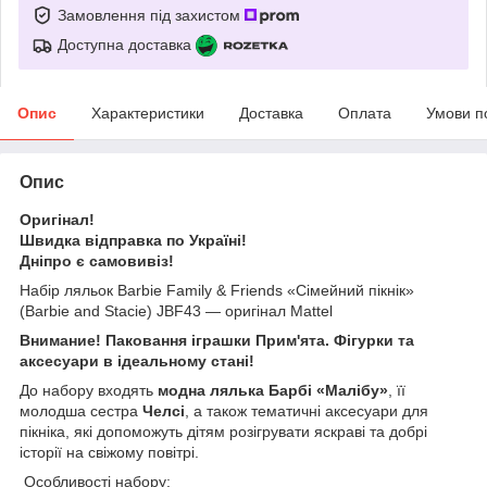
Замовлення під захистом
Доступна доставка
Опис
Характеристики
Доставка
Оплата
Умови п
Опис
Оригінал!
Швидка відправка по Україні!
Дніпро є самовивіз!
Набір ляльок Barbie Family & Friends «Сімейний пікнік»
(Barbie and Stacie) JBF43 — оригінал Mattel
Внимание! Паковання іграшки Прим'ята. Фігурки та
аксесуари в ідеальному стані!
До набору входять
модна лялька Барбі «Малібу»
, її
молодша сестра
Челсі
, а також тематичні аксесуари для
пікніка, які допоможуть дітям розігрувати яскраві та добрі
історії на свіжому повітрі.
Особливості набору: