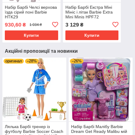
Набір Барбі Челсі верхова
Набір Барбі Екстра Міні
їзда сірий поні Barbie
Мініс і літак Barbie Extra
HTK29
Mini Minis HPF72
930,60
3 129
₴
₴
1 034 ₴
Купити
Купити
Акційні пропозиції та новинки
оригинал
–28%
–26%
Лялька Барбі тренер із
Набір Барбі Малібу Barbie
футболу Barbie Soccer Coach
Dream Get Ready Malibu мій