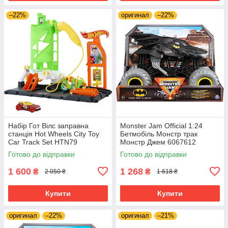
–22%
оригинал
–22%
Набір Гот Вілс заправна
Monster Jam Official 1:24
станція Hot Wheels City Toy
Бетмобіль Монстр трак
Car Track Set HTN79
Монстр Джем 6067612
Готово до відправки
Готово до відправки
1 600
1 268
₴
₴
2 050 ₴
1 618 ₴
Купити
Купити
оригинал
–22%
оригинал
–21%