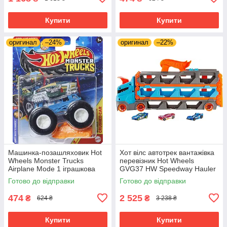
Купити
Купити
оригинал
–24%
оригинал
–22%
Машинка-позашляховик Hot
Хот вілс автотрек вантажівка
Wheels Monster Trucks
перевізник Hot Wheels
Airplane Mode 1 іграшкова
GVG37 HW Speedway Hauler
вантажівка в масштабі 1:64
Готово до відправки
Готово до відправки
474
2 525
₴
₴
624 ₴
3 238 ₴
Купити
Купити