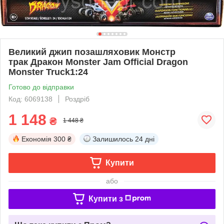
Великий джип позашляховик Монстр
трак Дракон Monster Jam Official Dragon
Monster Truck1:24
Готово до відправки
Код: ‎6069138
Роздріб
1 148
₴
1 448 ₴
Економія
300 ₴
Залишилось
24 дні
Купити
або
Купити з