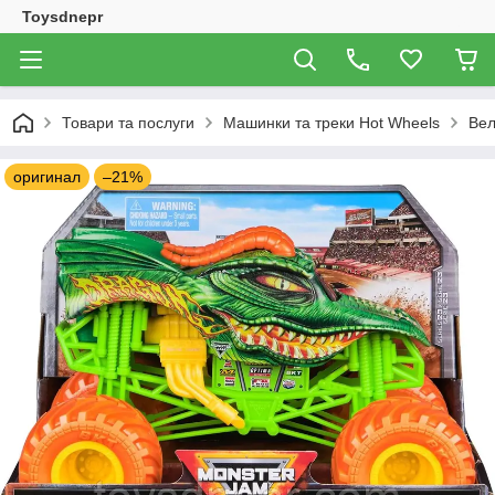
Toysdnepr
Товари та послуги
Машинки та треки Hot Wheels
Вел
оригинал
–21%