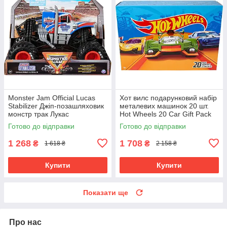
Monster Jam Official Lucas
Хот вилс подарунковий набір
Stabilizer Джіп-позашляховик
металевих машинок 20 шт.
монстр трак Лукас
Hot Wheels 20 Car Gift Pack
Стабілізатор Монстр Джем
Mattel
Готово до відправки
Готово до відправки
1:24
1 268
1 708
₴
₴
1 618 ₴
2 158 ₴
Купити
Купити
Показати ще
Про нас