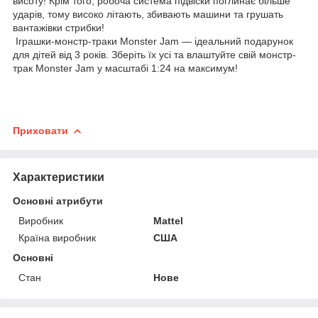
висоту! Крім того, робоча система підвіски поглинає більше
ударів, тому високо літають, збивають машини та грушать
вантажівки стрибки!
Іграшки-монстр-траки Monster Jam — ідеальний подарунок
для дітей від 3 років. Зберіть їх усі та влаштуйте свій монстр-
трак Monster Jam у масштабі 1:24 на максимум!
Приховати
Характеристики
Основні атрибути
Виробник
Mattel
Країна виробник
США
Основні
Стан
Нове