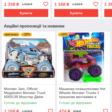
Monster Trucks у масштабі
Монстр трак
1 338
1 168
1 2
₴
₴
1 618 ₴
1 618 ₴
1:64
Купити
Купити
Акційні пропозиції та новинки
оригинал
–28%
–24%
Monster Jam, Official
Машинка-позашляховик Hot
Megalodon Monster Truck
Wheels Monster Trucks 1
6069138 Монстер Джем
іграшкова вантажівка в
Монстр трак
масштабі 1:64
Готово до відправки
Готово до відправки
1 168
474
₴
₴
1 618 ₴
624 ₴