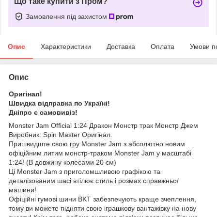
Що таке купити з Пром?
Замовлення під захистом
Опис
Характеристики
Доставка
Оплата
Умови п
Опис
Оригінал!
Швидка відправка по Україні!
Дніпро є самовивіз!
Monster Jam Official 1:24 Дракон Монстр трак Монстр Джем
Виробник: Spin Master Оригінал.
Пришвидште свою гру Monster Jam з абсолютно новим
офіційним литим монстр-траком Monster Jam у масштабі
1:24! (В довжину колесами 20 см)
Ці Monster Jam з приголомшливою графікою та
деталізованим шасі втілює стиль і розмах справжньої
машини!
Офіційні гумові шини BKT забезпечують краще зчеплення,
тому ви можете підняти свою іграшкову вантажівку на нову