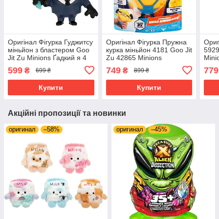
Оригінал Фігурка Гуджитсу
Оригінал Фігурка Пружна
Ориг
міньйон з бластером Goo
курка міньйон 4181 Goo Jit
5929
Jit Zu Minions Ґадкий я 4
Zu 42865 Minions
Mini
Despicable Me 4
см
599
749
779
₴
₴
699 ₴
899 ₴
Купити
Купити
Акційні пропозиції та новинки
оригинал
–58%
оригинал
–45%