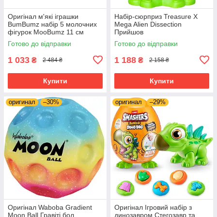
Оригінал м'які ігрaшки
Набір-сюрприз Treasure X
BumBumz набір 5 молочних
Mega Alien Dissection
фігурок MooBumz 11 см
Прийшов
Готово до відправки
Готово до відправки
1 033
1 188
₴
₴
2 484 ₴
2 158 ₴
Купити
Купити
оригинал
–30%
оригинал
–29%
Оригінал Waboba Gradient
Оригінал Ігровий набір з
Moon Ball Гравіті бол
динозавром Стегозавр та