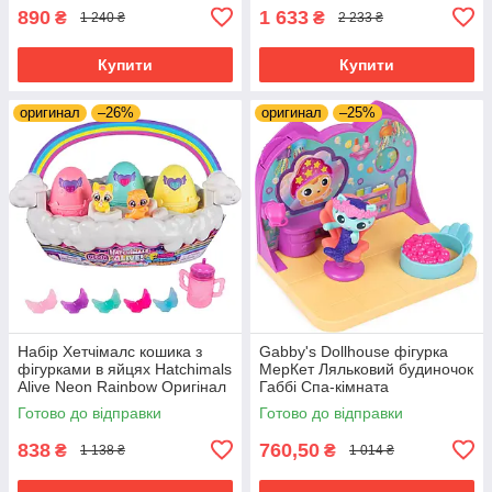
890
1 633
₴
₴
1 240 ₴
2 233 ₴
Купити
Купити
оригинал
–26%
оригинал
–25%
Набір Хетчімалс кошика з
Gabby's Dollhouse фігурка
фігурками в яйцях Hatchimals
МерКет Ляльковий будиночок
Alive Neon Rainbow Оригінал
Габбі Спа-кімната
Готово до відправки
Готово до відправки
838
760,50
₴
₴
1 138 ₴
1 014 ₴