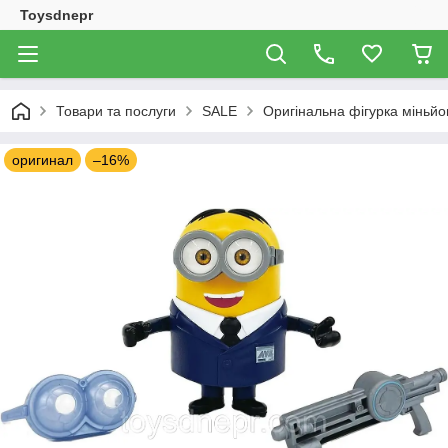
Toysdnepr
Товари та послуги
SALE
Оригінальна фігурка міньйо
оригинал
–16%