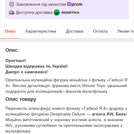
Замовлення під захистом
Доступна доставка
Опис
Характеристики
Доставка
Оплата
Умови п
Опис
Оригінал!
Швидка відправка по Україні!
Дніпро є самовивіз!
Оригінальна колекційна фігурка міньйона з фільму
«Гадкий Я
4»
. Висока деталізація, фірмова якість Moose Toys, ідеальний
подарунок для колекціонерів і фанатів мультфільму.
Опис товару
Перенесіть атмосферу нового фільму
«Гадкий Я 4»
додому з
колекційною фігуркою Despicably Deluxe —
агента AVL Бека
!
Міньйон виготовлений у чорному костюмі агента, зі значком
AVL, рухомими суглобами та оригінальними аксесуарами з
мультфільму.