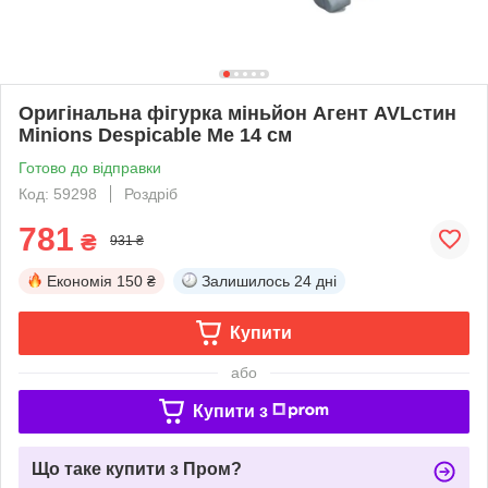
Оригінальна фігурка міньйон Агент AVLстин
Minions Despicable Me 14 см
Готово до відправки
Код: 59298
Роздріб
781
₴
931 ₴
Економія
150 ₴
Залишилось
24 дні
Купити
або
Купити з
Що таке купити з Пром?