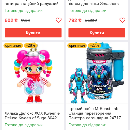
антигравітаційний радужний
тістом для ліпки Smashers
м яч Голубовато-желто-
Junior Dino Dig Small Egg
Готово до відправки
Готово до відправки
розовый Оригінал
(Stegasaurus) by ZURU
602
792
₴
₴
862 ₴
1 122 ₴
Купити
Купити
оригинал
–28%
оригинал
–27%
Ігровий набір MrBeast Lab
Лялька Делюкс XOX Kweenie
Станція перетворення
Deluxe Kween of Suga 30421
Пантера легендарна 24717
Готово до відправки
Готово до відправки