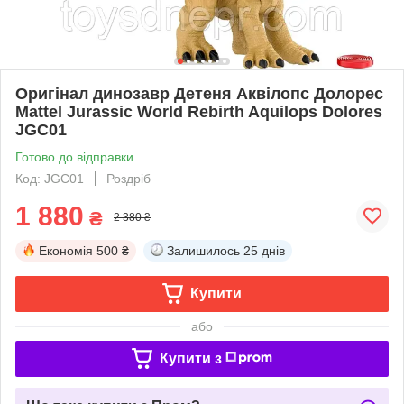
Оригінал динозавр Детеня Аквілопс Долорес
Mattel Jurassic World Rebirth Aquilops Dolores
JGC01
Готово до відправки
Код: JGC01
Роздріб
1 880
₴
2 380 ₴
Економія
500 ₴
Залишилось
25 днів
Купити
або
Купити з