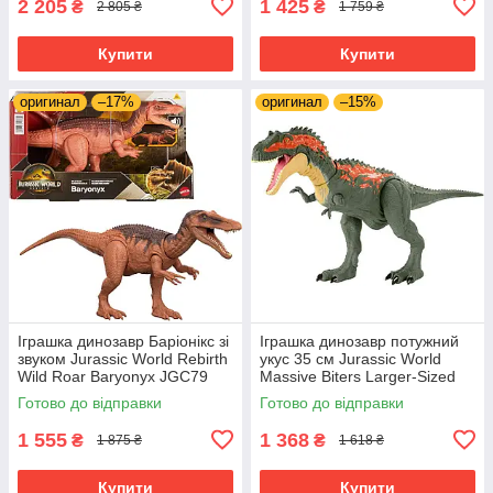
2 205
1 425
₴
₴
2 805 ₴
1 759 ₴
Купити
Купити
оригинал
–17%
оригинал
–15%
Іграшка динозавр Баріонікс зі
Іграшка динозавр потужний
звуком Jurassic World Rebirth
укус 35 см Jurassic World
Wild Roar Baryonyx JGC79
Massive Biters Larger-Sized
Dinosaur Юрський світ
Готово до відправки
Готово до відправки
1 555
1 368
₴
₴
1 875 ₴
1 618 ₴
Купити
Купити