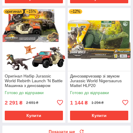
оригинал
–15%
–12%
Оригінал Набір Jurassic
Динозаврveзавр зі звуком
World Rebirth Launch 'N Battle
Jurassic World Nigersaurus
Машинка з динозавром
Mattel HLP20
Готово до відправки
Готово до відправки
2 291
1 144
₴
₴
2 691 ₴
1 294 ₴
Купити
Купити
Показати ще