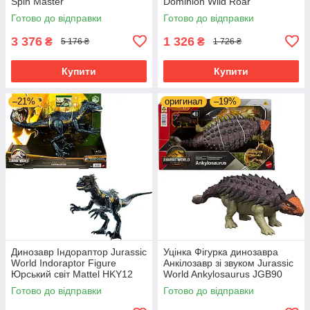
Spin Master
Dominion Wild Roar
Eocarcharia Dinosaur HLP17
Готово до відправки
Готово до відправки
3 376
1 326
₴
₴
5 176 ₴
1 726 ₴
Купити
Купити
–21%
оригинал
–19%
Динозавр Індораптор Jurassic
Уцінка Фігурка динозавра
World Indoraptor Figure
Анкілозавр зі звуком Jurassic
Юрський світ Mattel HKY12
World Ankylosaurus JGB90
Готово до відправки
Готово до відправки