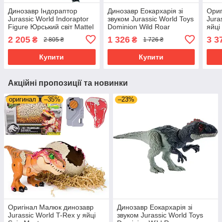
Динозавр Індораптор
Динозавр Еокархарія зі
Ориг
Jurassic World Indoraptor
звуком Jurassic World Toys
Jura
Figure Юрський світ Mattel
Dominion Wild Roar
яйці
HKY12
Eocarcharia Dinosaur
2 205
1 326
3 3
₴
₴
2 805 ₴
1 726 ₴
HLP17
Купити
Купити
Акційні пропозиції та новинки
оригинал
–35%
–23%
Оригінал Малюк динозавр
Динозавр Еокархарія зі
Jurassic World T-Rex у яйці
звуком Jurassic World Toys