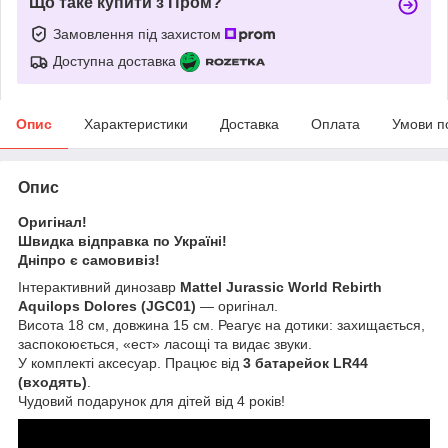
Що таке купити з Пром?
Замовлення під захистом
Доступна доставка
Опис
Характеристики
Доставка
Оплата
Умови п
Опис
Оригінал!
Швидка відправка по Україні!
Дніпро є самовивіз!
Інтерактивний динозавр
Mattel Jurassic World Rebirth
Aquilops Dolores (JGC01)
— оригінал.
Висота 18 см, довжина 15 см. Реагує на дотики: захищається,
заспокоюється, «ест» ласощі та видає звуки.
У комплекті аксесуар. Працює від
3 батарейок LR44
(входять)
.
Чудовий подарунок для дітей від 4 років!