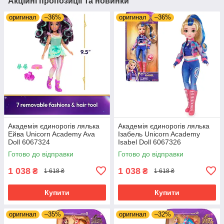
Акційні пропозиції та новинки
оригинал
–36%
оригинал
–36%
Академія єдинорогів лялька
Академія єдинорогів лялька
Ейва Unicorn Academy Ava
Ізабель Unicorn Academy
Doll 6067324
Isabel Doll 6067326
Готово до відправки
Готово до відправки
1 038
1 038
₴
₴
1 618 ₴
1 618 ₴
Купити
Купити
оригинал
–35%
оригинал
–32%