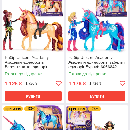
Набір Unicorn Academy
Набір Unicorn Academy
Академія єдинорогів
Академія єдинорогів Ізабель і
Валентина та єдиноріг
єдиноріг Бурний 6066842
Куточок 6066850
Готово до відправки
Готово до відправки
1 126
1 176
₴
₴
1 726 ₴
1 726 ₴
Купити
Купити
оригинал
–30%
оригинал
–25%