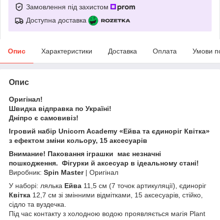
Замовлення під захистом
Доступна доставка
Опис
Характеристики
Доставка
Оплата
Умови п
Опис
Оригінал!
Швидка відправка по Україні!
Дніпро є самовивіз!
Ігровий набір Unicorn Academy «Ейва та єдиноріг Квітка»
з ефектом зміни кольору, 15 аксесуарів
Внимание! Паковання іграшки має незначні
пошкодження. Фігурки й аксесуар в ідеальному стані!
Виробник:
Spin Master
| Оригінал
У наборі: лялька
Ейва
11,5 см (7 точок артикуляції), єдиноріг
Квітка
12,7 см зі змінними відмітками, 15 аксесуарів, стійко,
сідло та вуздечка.
Під час контакту з холодною водою проявляється магія Plant