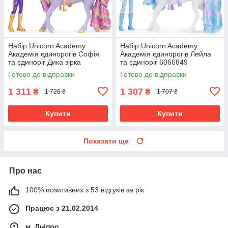
Набір Unicorn Academy
Набір Unicorn Academy
Академія єдинорогів Софія
Академія єдинорогів Лейла
та єдиноріг Дика зірка
та єдиноріг 6066849
6066838
Готово до відправки
Готово до відправки
1 311
1 307
₴
₴
1 726 ₴
1 707 ₴
Купити
Купити
Показати ще
Про нас
100% позитивних з 53 відгуків за рік
Працює з 21.02.2014
м. Дніпро