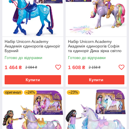
Набір Unicorn Academy
Набір Unicorn Academy
Академія єдинорогів єдиноріг
Академія єдинорогів Софія
Бурний
та єдиноріг Дика зірка світло
Готово до відправки
Готово до відправки
1 464
1 608
₴
₴
2 084 ₴
2 158 ₴
Купити
Купити
оригинал
–24%
–23%