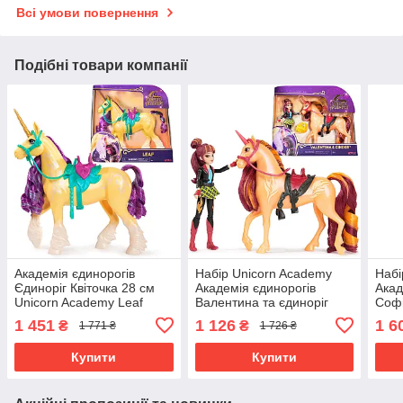
Всі умови повернення
Подібні товари компанії
Академія єдинорогів
Набір Unicorn Academy
Набі
Єдиноріг Квіточка 28 см
Академія єдинорогів
Акад
Unicorn Academy Leaf
Валентина та єдиноріг
Софі
Куточок 6066850
зірк
1 451
1 126
1 6
₴
₴
1 771 ₴
1 726 ₴
Купити
Купити