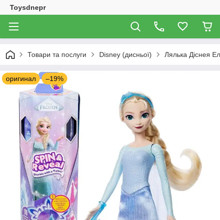
Toysdnepr
Товари та послуги
Disney (дисньої)
Лялька Діснея Ел
оригинал
–19%