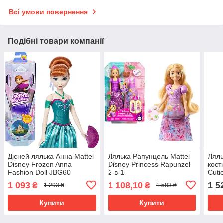
Всі умови повернення
Подібні товари компанії
Дісней лялька Анна Mattel
Лялька Рапунцель Mattel
Ляль
Disney Frozen Anna
Disney Princess Rapunzel
кост
Fashion Doll JBG60
2-в-1
Cuti
Acce
1 093
1 108,10
1 5
₴
₴
1 293 ₴
1 583 ₴
Cos
Купити
Купити