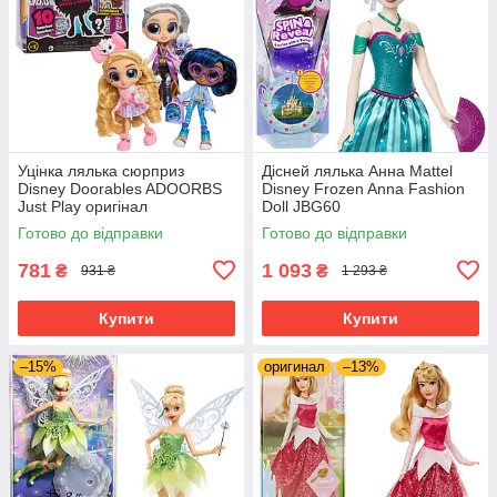
Уцінка лялька сюрприз
Дісней лялька Анна Mattel
Disney Doorables ADOORBS
Disney Frozen Anna Fashion
Just Play оригінал
Doll JBG60
Готово до відправки
Готово до відправки
781
1 093
₴
₴
931 ₴
1 293 ₴
Купити
Купити
–15%
оригинал
–13%