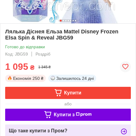
Лялька Діснея Ельза Mattel Disney Frozen
Elsa Spin & Reveal JBG59
Готово до відправки
Код: JBG59
Роздріб
1 095
₴
1 345 ₴
Економія
250 ₴
Залишилось
24 дні
Купити
або
Купити з
Що таке купити з Пром?