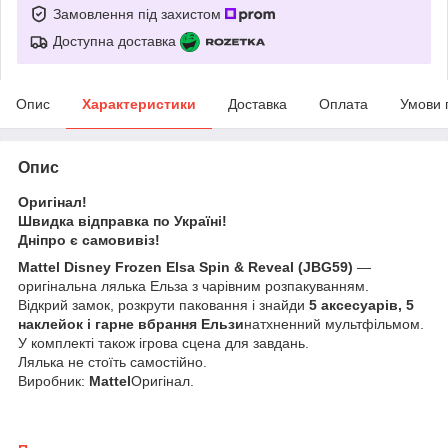
Замовлення під захистом
Доступна доставка
Опис
Характеристики
Доставка
Оплата
Умови 
Опис
Оригінал!
Швидка відправка по Україні!
Дніпро є самовивіз!
Mattel Disney Frozen Elsa Spin & Reveal (JBG59)
—
оригінальна лялька Ельза з чарівним розпакуванням.
Відкрий замок, розкрути паковання і знайди
5 аксесуарів, 5
наклейок і гарне вбрання Ельзи
натхненний мультфільмом.
У комплекті також ігрова сцена для завдань.
Лялька не стоїть самостійно.
Виробник:
Mattel
Оригінал.