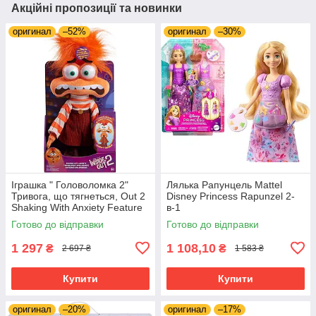
Акційні пропозиції та новинки
оригинал
–52%
оригинал
–30%
Іграшка " Головоломка 2"
Лялька Рапунцель Mattel
Тривога, що тягнеться, Out 2
Disney Princess Rapunzel 2-
Shaking With Anxiety Feature
в-1
Plush
Готово до відправки
Готово до відправки
1 297
1 108,10
₴
₴
2 697 ₴
1 583 ₴
Купити
Купити
оригинал
–20%
оригинал
–17%