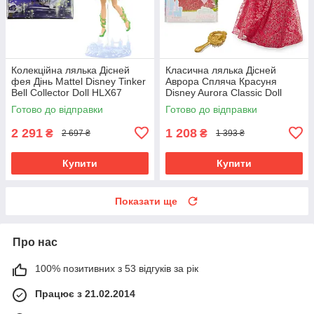
Колекційна лялька Дісней
Класична лялька Дісней
фея Дінь Mattel Disney Tinker
Аврора Спляча Красуня
Bell Collector Doll HLX67
Disney Aurora Classic Doll
Готово до відправки
Готово до відправки
2 291
1 208
₴
₴
2 697 ₴
1 393 ₴
Купити
Купити
Показати ще
Про нас
100% позитивних з 53 відгуків за рік
Працює з 21.02.2014