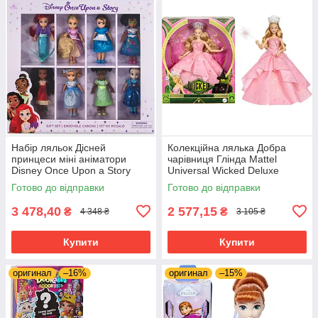
Набір ляльок Дісней
Колекційна лялька Добра
принцеси міні аніматори
чарівниця Глінда Mattel
Disney Once Upon a Story
Universal Wicked Deluxe
Mini Doll Gift Set
Glinda Fashion Doll JLG46
Готово до відправки
Готово до відправки
3 478,40
2 577,15
₴
₴
4 348 ₴
3 105 ₴
Купити
Купити
оригинал
–16%
оригинал
–15%