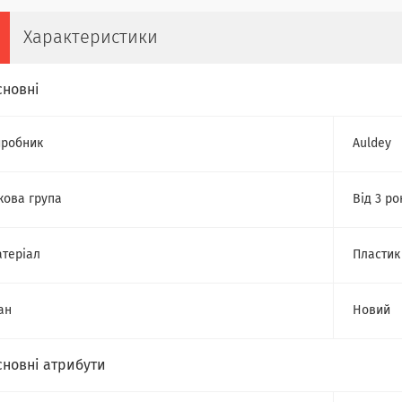
Характеристики
сновні
робник
Auldey
кова група
Від 3 ро
теріал
Пластик
ан
Новий
сновні атрибути