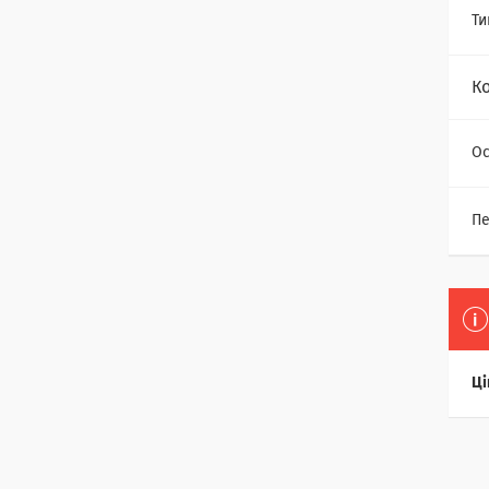
Ти
К
Ос
Пе
Ці