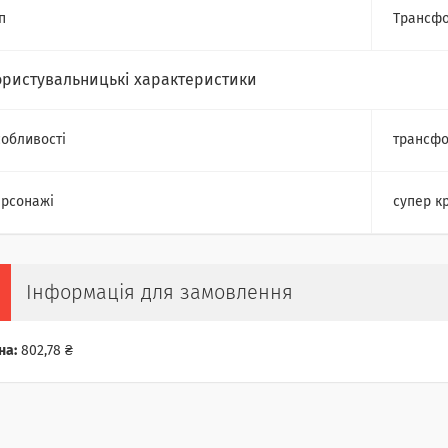
п
Трансф
ористувальницькі характеристики
обливості
трансфо
рсонажі
супер к
Інформація для замовлення
на:
802,78 ₴