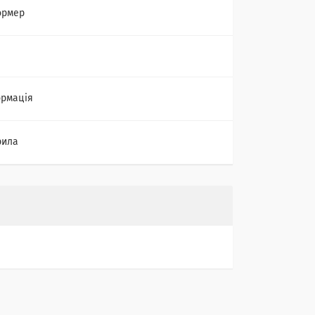
ормер
рмація
рила