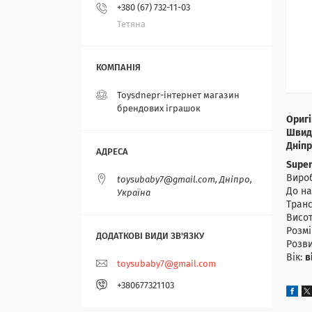
+380 (67) 732-11-03
Тетяна
Toysdnepr-інтернет магазин
брендових іграшок
Оригі
Швидк
Дніпр
Super
Виро
toysubaby7@gmail.com, Дніпро,
До н
Україна
Тран
Висот
Розмі
Розви
Вік:
в
toysubaby7@gmail.com
+380677321103