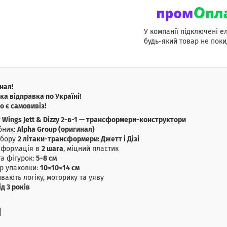
У компанії підключені е
будь-який товар не поки
нал!
а відправка по Україні!
о є самовивіз!
 Wings Jett & Dizzy 2-в-1 — трансформери-конструктори
бник:
Alpha Group (оригинал)
абору
2 літаки-трансформери: Джетт і Дізі
сформація в
2 шага
, міцний пластик
а фігурок:
5-8 см
р упаковки:
10×10×14 см
вають логіку, моторику та уяву
ід 3 років