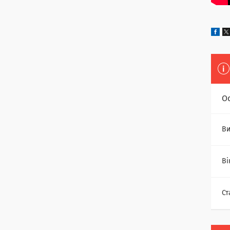
О
Ви
Ві
Ст