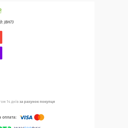
₴
д:
JBH73
ом 14 днів
за рахунок покупця