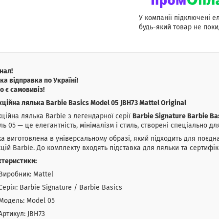
У компанії підключені е
будь-який товар не поки
нал!
а відправка по Україні!
о є самовивіз!
ційна лялька Barbie Basics Model 05 JBH73 Mattel Original
ційна лялька Barbie з легендарної серії
Barbie Signature Barbie Ba
ь 05 — це елегантність, мінімалізм і стиль, створені спеціально дл
а виготовлена в універсальному образі, який підходить для поєд
цій Barbie. До комплекту входять підставка для ляльки та сертифік
ктеристики:
Виробник: Mattel
Серія: Barbie Signature / Barbie Basics
Модель: Model 05
Артикул: JBH73