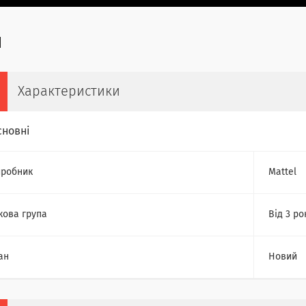
Характеристики
сновні
робник
Mattel
кова група
Від 3 ро
ан
Новий