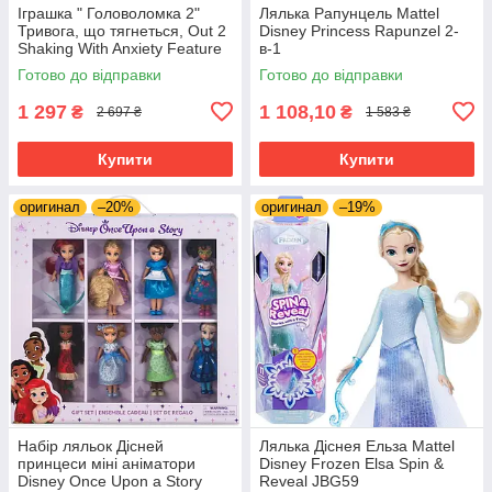
Іграшка " Головоломка 2"
Лялька Рапунцель Mattel
Тривога, що тягнеться, Out 2
Disney Princess Rapunzel 2-
Shaking With Anxiety Feature
в-1
Plush
Готово до відправки
Готово до відправки
1 297
1 108,10
₴
₴
2 697 ₴
1 583 ₴
Купити
Купити
оригинал
–20%
оригинал
–19%
Набір ляльок Дісней
Лялька Діснея Ельза Mattel
принцеси міні аніматори
Disney Frozen Elsa Spin &
Disney Once Upon a Story
Reveal JBG59