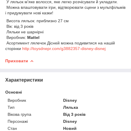
У ляльок м'яке волосся, яке легко розчісувати й укладати.
Можна влаштовувати ігри, відтворювати сцени з мультфільмів
і придумувати нові казки!
Висота ляльок: приблизно 27 см
Вік: від 3 років
Ляльки не шарнірні
Виробник:
Mattel
Асортимент лялечок Дісней можна подивитися на нашій
сторінки
http://toysdnepr.com/g3882357-disney-disnej
Приховати
Характеристики
Основні
Виробник
Disney
Тип
Лялька
Вікова група
Від 3 років
Персонажі
Disney
Стан
Новий