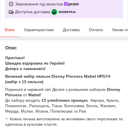
Замовлення під захистом
Доступна доставка
Опис
Характеристики
Доставка
Оплата
Умови п
Опис
Оригінал!
Швидка відправка по Україні!
Дніпро є самовивіз!
Великий набір ляльок Disney Princess Mattel HPG74
(набір з 13 ляльок)
Пориньте в чарівний світ Діснея з розкішним набором
Disney
Princess
от
Mattel
!
До набору входять
13 улюблених принцес
: Аврора, Аріель,
Покахонтас, Рапунцель, Тіана, Білосніжка, Белль, Жасмин,
Меріда, Мулан, Моана, Попелюшка та Рая.
✨ Кожна лялька виготовлена за мотивами свого персонажа та
одягнена в культове плаття.