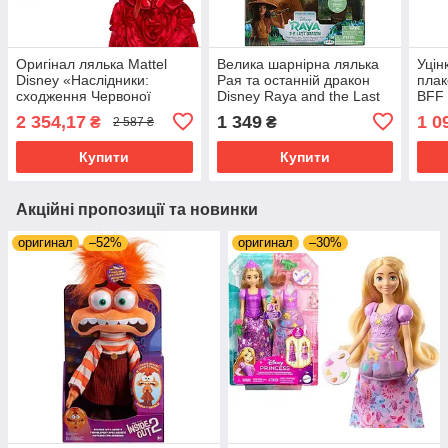
Оригінал лялька Mattel
Велика шарнірна лялька
Уцін
Disney «Наслідники:
Рая та останній дракон
плак
сходження Червоної
Disney Raya and the Last
BFF 
Королеви Чорний» HWV09
Dragon Jakks Pacific
Disn
2 354,17
1 349
1 0
₴
₴
2 587 ₴
Купити
Купити
Акційні пропозиції та новинки
оригинал
–52%
оригинал
–30%