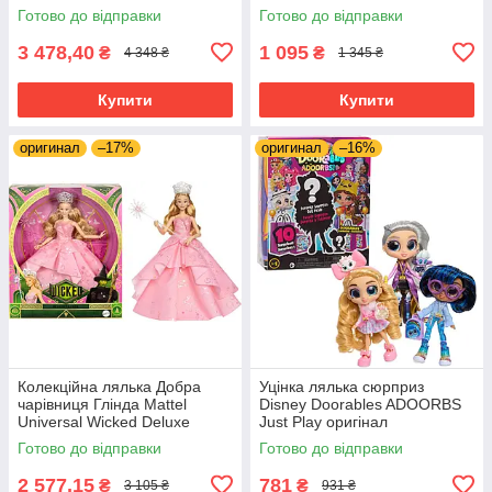
Mini Doll Gift Set
Готово до відправки
Готово до відправки
3 478,40
1 095
₴
₴
4 348 ₴
1 345 ₴
Купити
Купити
оригинал
–17%
оригинал
–16%
Колекційна лялька Добра
Уцінка лялька сюрприз
чарівниця Глінда Mattel
Disney Doorables ADOORBS
Universal Wicked Deluxe
Just Play оригінал
Glinda Fashion Doll JLG46
Готово до відправки
Готово до відправки
2 577,15
781
₴
₴
3 105 ₴
931 ₴