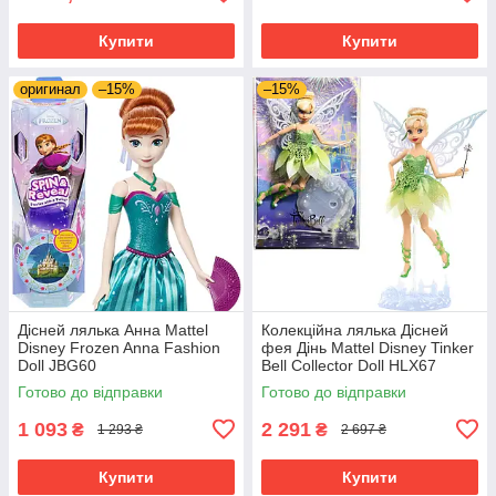
Купити
Купити
оригинал
–15%
–15%
Дісней лялька Анна Mattel
Колекційна лялька Дісней
Disney Frozen Anna Fashion
фея Дінь Mattel Disney Tinker
Doll JBG60
Bell Collector Doll HLX67
Готово до відправки
Готово до відправки
1 093
2 291
₴
₴
1 293 ₴
2 697 ₴
Купити
Купити