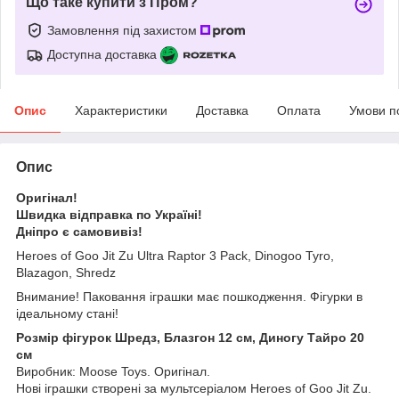
Що таке купити з Пром?
Замовлення під захистом
Доступна доставка
Опис
Характеристики
Доставка
Оплата
Умови п
Опис
Оригінал!
Швидка відправка по Україні!
Дніпро є самовивіз!
Heroes of Goo Jit Zu Ultra Raptor 3 Pack, Dinogoo Tyro,
Blazagon, Shredz
Внимание! Паковання іграшки має пошкодження. Фігурки в
ідеальному стані!
Розмір фігурок Шредз, Блазгон 12 см, Диногу Тайро 20
см
Виробник: Moose Toys. Оригінал.
Нові іграшки створені за мультсеріалом Heroes of Goo Jit Zu.