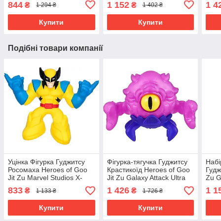
844
1 152
1 4
₴
₴
1 294 ₴
1 402 ₴
Купити
Купити
Подібні товари компанії
Уцінка Фігурка Гуджитсу
Фігурка-тягучка Гуджитсу
Набі
Росомаха Heroes of Goo
Крастикоїд Heroes of Goo
Гудж
Jit Zu Marvel Studios X-
Jit Zu Galaxy Attack Ultra
Zu G
Men '97
Rare Crusticoid 41212
Rock
833
1 426
1 1
₴
₴
1 133 ₴
1 726 ₴
Купити
Купити