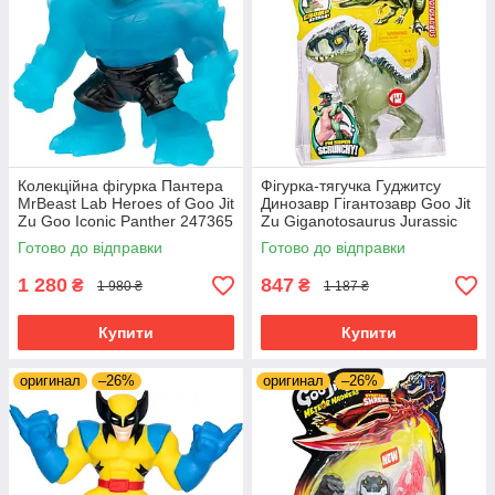
Колекційна фігурка Пантера
Фігурка-тягучка Гуджитсу
MrBeast Lab Heroes of Goo Jit
Динозавр Гігантозавр Goo Jit
Zu Goo Iconic Panther 247365
Zu Giganotosaurus Jurassic
World 41306
Готово до відправки
Готово до відправки
1 280
847
₴
₴
1 980 ₴
1 187 ₴
Купити
Купити
оригинал
–26%
оригинал
–26%