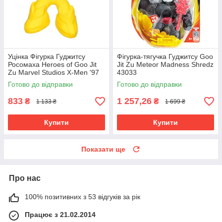
Уцінка Фігурка Гуджитсу
Фігурка-тягучка Гуджитсу Goo
Росомаха Heroes of Goo Jit
Jit Zu Meteor Madness Shredz
Zu Marvel Studios X-Men '97
43033
Готово до відправки
Готово до відправки
833
1 257,26
₴
₴
1 133 ₴
1 699 ₴
Купити
Купити
Показати ще
Про нас
100% позитивних з 53 відгуків за рік
Працює з 21.02.2014