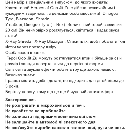
Цей набір є спеціальним випуском, до якого входять:
Кожен герой Heroes of Goo Jit Zu є дійсно незвичайним і
кумедним тваринам... з деякими особливостями! Dinogoo
Tyro, Blazagon, Shredz
У наборі; Dinogoo Tyro (T. Rex): Величезний герой заввишки
20 см! Він неймовірно розтягується, світиться і видає звуки
атаки!
X-Ray Shredz і X-Ray Blazagon: Стисніть їх, щоб побачити їхні
кістки через прозору шкіру.
Особливості іграшок:
Герої Goo Jit Zu можуть розтягуватися втричі більше за свій
розмір і завжди повертаються до первісної форми.
Світлові та звукові ефекти роблять гру ще захопливішою.
Важливо знати:
Іграшка містить дрібні деталі, не підходить для дітей віком до
3 років.
Беріть у дорогу, тому що це ще й чудовий антикомфорт.
Застереження:
Не розігрівати в мікрохвильовій печі.
Не кусайте та не пробивайте.
Не залишати під прямим сонячним світлом.
Не залишайте в автомобілі спекотного дня.
Не зав'язуйте вироби навколо голови, шиї, руки чи ноги.