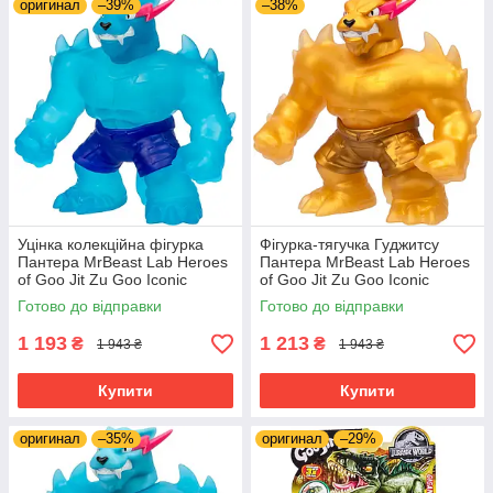
оригинал
–39%
–38%
Уцінка колекційна фігурка
Фігурка-тягучка Гуджитсу
Пантера MrBeast Lab Heroes
Пантера MrBeast Lab Heroes
of Goo Jit Zu Goo Iconic
of Goo Jit Zu Goo Iconic
Panther ‎24737
Panther ‎24738
Готово до відправки
Готово до відправки
1 193
1 213
₴
₴
1 943 ₴
1 943 ₴
Купити
Купити
оригинал
–35%
оригинал
–29%