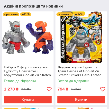
Акційні пропозиції та новинки
оригинал
–41%
оригинал
–39%
Набір із 2 фігурок тягнутьок
Фігурка-тягучка Гуджитсу
Гуджитсу Блейзагон і
Траш Heroes of Goo Jit Zu
Коруптогон Goo Jit Zu Stretch
Stretch Strikers Hero Thrash
Strikers 42790
42781
Готово до відправки
Готово до відправки
1 278
794
₴
₴
2 158 ₴
1 294 ₴
Купити
Купити