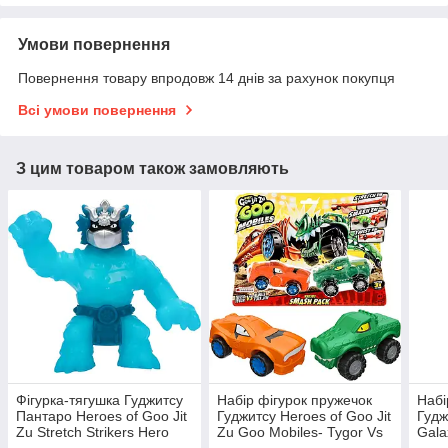
Умови повернення
Повернення товару впродовж 14 днів за рахунок покупця
Всі умови повернення
З цим товаром також замовляють
Фігурка-тягушка Гуджитсу
Набір фігурок пружечок
Набі
Пантаро Heroes of Goo Jit
Гуджитсу Heroes of Goo Jit
Гудж
Zu Stretch Strikers Hero
Zu Goo Mobiles- Tygor Vs
Gala
Pantaro 42782
Rock 42674
412