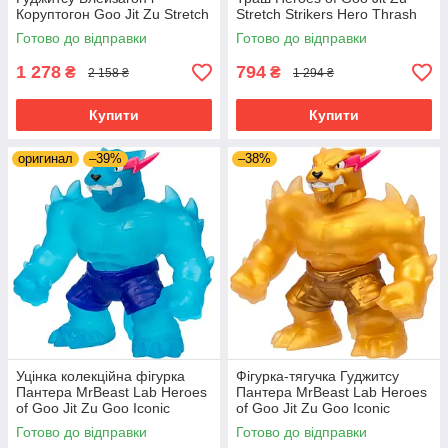
Коруптогон Goo Jit Zu Stretch
Stretch Strikers Hero Thrash
Strikers 42790
42781
Готово до відправки
Готово до відправки
1 278
794
₴
₴
2 158 ₴
1 294 ₴
Купити
Купити
оригинал
–39%
–38%
Уцінка колекційна фігурка
Фігурка-тягучка Гуджитсу
Пантера MrBeast Lab Heroes
Пантера MrBeast Lab Heroes
of Goo Jit Zu Goo Iconic
of Goo Jit Zu Goo Iconic
Panther ‎24737
Panther ‎24738
Готово до відправки
Готово до відправки