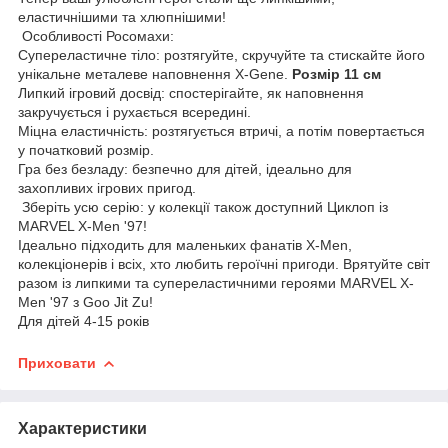
еластичнішими та хлюпнішими!
Особливості Росомахи:
Супереластичне тіло: розтягуйте, скручуйте та стискайте його
унікальне металеве наповнення X-Gene.
Розмір 11 см
Липкий ігровий досвід: спостерігайте, як наповнення
закручується і рухається всередині.
Міцна еластичність: розтягується втричі, а потім повертається
у початковий розмір.
Гра без безладу: безпечно для дітей, ідеально для
захопливих ігрових пригод.
Зберіть усю серію: у колекції також доступний Циклоп із
MARVEL X-Men '97!
Ідеально підходить для маленьких фанатів X-Men,
колекціонерів і всіх, хто любить героїчні пригоди. Врятуйте світ
разом із липкими та супереластичними героями MARVEL X-
Men '97 з Goo Jit Zu!
Для дітей 4-15 років
Приховати
Характеристики