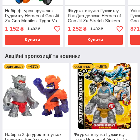
Набір фігурок пружечок
Фігурка-тягучка Гуджитсу
Уцін
Гуджитсу Heroes of Goo Jit
Рок Джо делюкс Heroes of
Гудж
Zu Goo Mobiles- Tygor Vs
Goo Jit Zu Stretch Strikers
Goo 
Rock 42674
Deluxe Rock Jaw 42932
412
1 152
1 252
871
₴
₴
1 402 ₴
1 402 ₴
Купити
Купити
Акційні пропозиції та новинки
оригинал
–41%
оригинал
–39%
Набір із 2 фігурок тягнутьок
Фігурка-тягучка Гуджитсу
Гуджитсу Блейзагон і
Траш Heroes of Goo Jit Zu