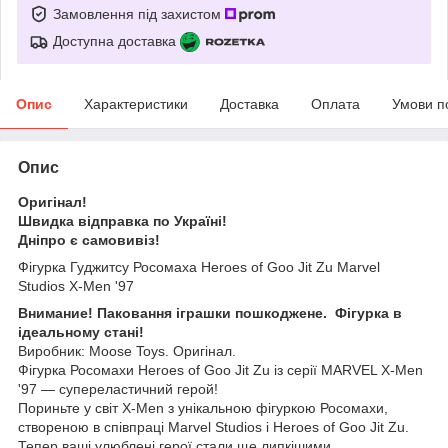
Замовлення під захистом
Доступна доставка
Опис
Характеристики
Доставка
Оплата
Умови п
Опис
Оригінал!
Швидка відправка по Україні!
Дніпро є самовивіз!
Фігурка Гуджитсу Росомаха Heroes of Goo Jit Zu Marvel
Studios X-Men '97
Внимание! Паковання іграшки пошкоджене. Фігурка в
ідеальному стані!
Виробник: Moose Toys. Оригінал.
Фігурка Росомахи Heroes of Goo Jit Zu із серії MARVEL X-Men
'97 — супереластичний герой!
Пориньте у світ X-Men з унікальною фігуркою Росомахи,
створеною в співпраці Marvel Studios і Heroes of Goo Jit Zu.
Тепер ваші улюблені герої стали ще липкішими,