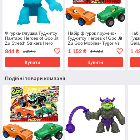
Фігурка-тягушка Гуджитсу
Набір фігурок пружечок
Набі
Пантаро Heroes of Goo Jit
Гуджитсу Heroes of Goo Jit
Гудж
Zu Stretch Strikers Hero
Zu Goo Mobiles- Tygor Vs
Gala
Pantaro 42782
Rock 42674
412
844
1 152
1 4
₴
₴
1 294 ₴
1 402 ₴
Купити
Купити
Подібні товари компанії