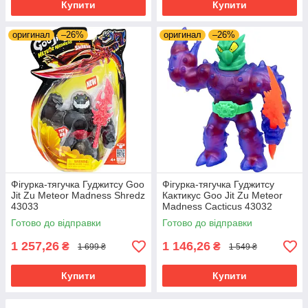
Купити
Купити
оригинал
–26%
оригинал
–26%
Фігурка-тягучка Гуджитсу Goo
Фігурка-тягучка Гуджитсу
Jit Zu Meteor Madness Shredz
Кактикус Goo Jit Zu Meteor
43033
Madness Cacticus 43032
Готово до відправки
Готово до відправки
1 257,26
1 146,26
₴
₴
1 699 ₴
1 549 ₴
Купити
Купити