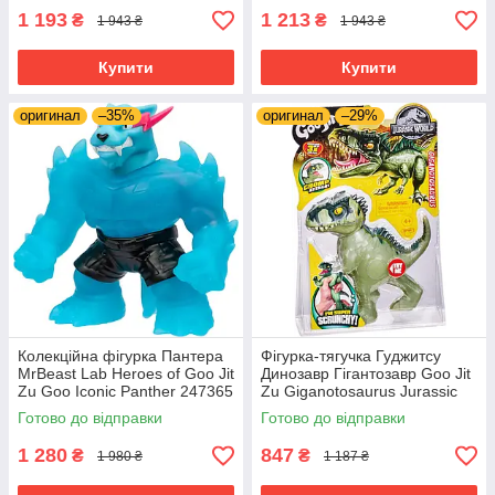
1 193
1 213
₴
₴
1 943 ₴
1 943 ₴
Купити
Купити
оригинал
–35%
оригинал
–29%
Колекційна фігурка Пантера
Фігурка-тягучка Гуджитсу
MrBeast Lab Heroes of Goo Jit
Динозавр Гігантозавр Goo Jit
Zu Goo Iconic Panther 247365
Zu Giganotosaurus Jurassic
World 41306
Готово до відправки
Готово до відправки
1 280
847
₴
₴
1 980 ₴
1 187 ₴