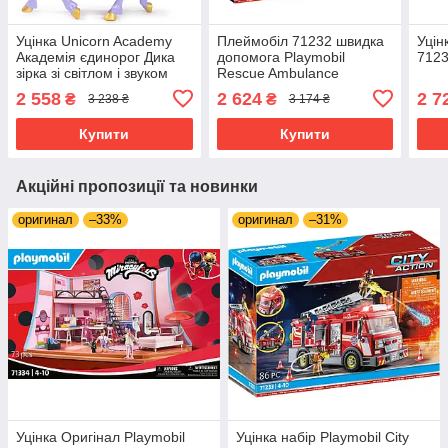
Уцінка Unicorn Academy
Плеймобіл 71232 швидка
Уцін
Академія єдинорог Дика
допомога Playmobil
7123
зірка зі світлом і звуком
Rescue Ambulance
6071463
2 558
2 624
2 7
₴
₴
3 238 ₴
3 174 ₴
Купити
Купити
Акційні пропозиції та новинки
оригинал
–33%
оригинал
–31%
Уцінка Оригінал Playmobil
Уцінка набір Playmobil City