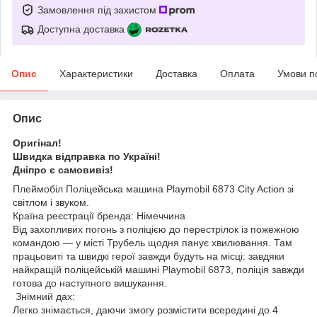
Замовлення під захистом
Доступна доставка
Опис
Характеристики
Доставка
Оплата
Умови п
Опис
Оригінал!
Швидка відправка по Україні!
Дніпро є самовивіз!
Плеймобіл Поліцейська машина Playmobil 6873 City Action зі
світлом і звуком.
Країна реєстрації бренда: Німеччина
Від захопливих погонь з поліцією до перестрілок із пожежною
командою — у місті Трубель щодня панує хвилювання. Там
працьовиті та швидкі герої завжди будуть на місці: завдяки
найкращій поліцейській машині Playmobil 6873, поліція завжди
готова до наступного вишукання.
Знімний дах:
Легко знімається, даючи змогу розмістити всередині до 4