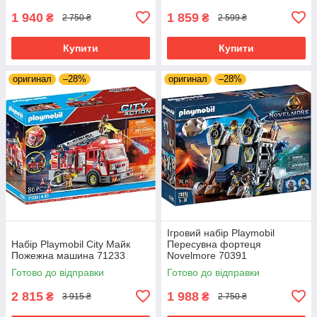
1 940
1 859
₴
₴
2 750 ₴
2 599 ₴
Купити
Купити
оригинал
–28%
оригинал
–28%
Ігровий набір Playmobil
Набір Playmobil City Майк
Пересувна фортеця
Пожежна машина 71233
Novelmore 70391
Готово до відправки
Готово до відправки
2 815
1 988
₴
₴
3 915 ₴
2 750 ₴