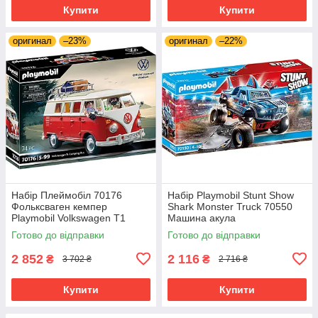
Купити
Купити
оригинал
–23%
оригинал
–22%
Набір Плеймобіл 70176
Набір Playmobil Stunt Show
Фольксваген кемпер
Shark Monster Truck 70550
Playmobil Volkswagen T1
Машина акула
Готово до відправки
Готово до відправки
2 852
2 116
₴
₴
3 702 ₴
2 716 ₴
Купити
Купити