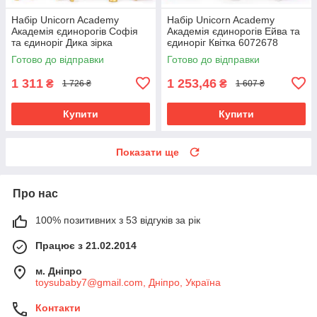
Набір Unicorn Academy
Набір Unicorn Academy
Академія єдинорогів Софія
Академія єдинорогів Ейва та
та єдиноріг Дика зірка
єдиноріг Квітка 6072678
6066838
Готово до відправки
Готово до відправки
1 311
1 253,46
₴
₴
1 726 ₴
1 607 ₴
Купити
Купити
Показати ще
Про нас
100% позитивних з 53 відгуків за рік
Працює з 21.02.2014
м. Дніпро
toysubaby7@gmail.com, Дніпро, Україна
Контакти