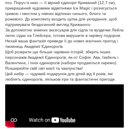
поз. Поруч із нею — її вірний єдиноріг Крижаний (12,7 см),
прикрашений чудовими відмітнями Ice Magic і розчісується
гривою і хвостом у ніжних відтінках синього, білого та
рожевого. До комплекту входить щітка для укладання, щоб
підтримувати бездоганний вигляд Крижаного
За допомогою знімних аксесуарів для сідла та вуздечки Лейла
легко сідає на Глейсера, готова вирушити в чарівну подорож.
Нехай ваша фантазія приведе її до нових магічних пригод і
таємниць Академії Єдинорогів.
Щоб розкрити ще більше чарівних історій, зберіть інших
персонажів Академії Єдинорогів, як-от Софія, Ава, Ізабель і
Валентина, і їхніх єдинорогів (набори продаються окремо).
Розширюйте свій світ магії та чаклунства!
Цей набір — чудовий подарунок для дітей від 4 років, які
люблять єдинорогів, лялькові ігри та фантастичні пригоди.