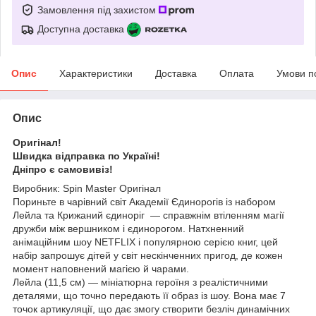
Замовлення під захистом
Доступна доставка
Опис
Характеристики
Доставка
Оплата
Умови п
Опис
Оригінал!
Швидка відправка по Україні!
Дніпро є самовивіз!
Виробник: Spin Master Оригінал
Пориньте в чарівний світ Академії Єдинорогів із набором
Лейла та Крижаний єдиноріг — справжнім втіленням магії
дружби між вершником і єдинорогом. Натхненний
анімаційним шоу NETFLIX і популярною серією книг, цей
набір запрошує дітей у світ нескінченних пригод, де кожен
момент наповнений магією й чарами.
Лейла (11,5 см) — мініатюрна героїня з реалістичними
деталями, що точно передають її образ із шоу. Вона має 7
точок артикуляції, що дає змогу створити безліч динамічних