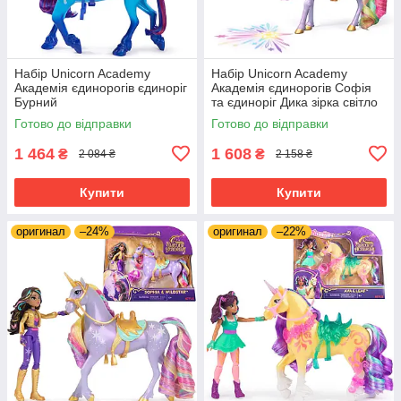
Набір Unicorn Academy
Набір Unicorn Academy
Академія єдинорогів єдиноріг
Академія єдинорогів Софія
Бурний
та єдиноріг Дика зірка світло
Готово до відправки
Готово до відправки
1 464
1 608
₴
₴
2 084 ₴
2 158 ₴
Купити
Купити
оригинал
–24%
оригинал
–22%