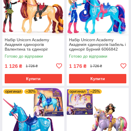
Набір Unicorn Academy
Набір Unicorn Academy
Академія єдинорогів
Академія єдинорогів Ізабель і
Валентина та єдиноріг
єдиноріг Бурний 6066842
Куточок 6066850
Готово до відправки
Готово до відправки
1 126
1 176
₴
₴
1 726 ₴
1 726 ₴
Купити
Купити
оригинал
–30%
оригинал
–25%