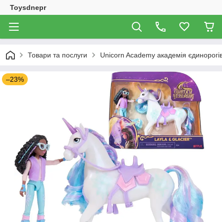
Toysdnepr
Товари та послуги
Unicorn Academy академія єдинорогі
–23%