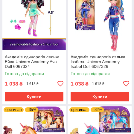
Академія єдинорогів лялька
Академія єдинорогів лялька
Ейва Unicorn Academy Ava
Ізабель Unicorn Academy
Doll 6067324
Isabel Doll 6067326
Готово до відправки
Готово до відправки
1 038
1 038
₴
₴
1 618 ₴
1 618 ₴
Купити
Купити
оригинал
–35%
оригинал
–32%