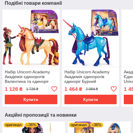
Подібні товари компанії
Набір Unicorn Academy
Набір Unicorn Academy
Акад
Академія єдинорогів
Академія єдинорогів
Єдин
Валентина та єдиноріг
єдиноріг Бурний
Unic
Куточок 6066850
1 126
1 464
1 4
₴
₴
1 726 ₴
2 084 ₴
Купити
Купити
Акційні пропозиції та новинки
оригинал
–36%
оригинал
–36%