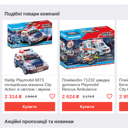
Подібні товари компанії
Набір Playmobil 6873
Плеймобіл 71232 швидка
Плей
поліцейська машина City
допомога Playmobil
Бето
Action зі світлом і звуком.
Rescue Ambulance
City 
2 314
2 624
2 8
₴
₴
2 644 ₴
3 174 ₴
Купити
Купити
Акційні пропозиції та новинки