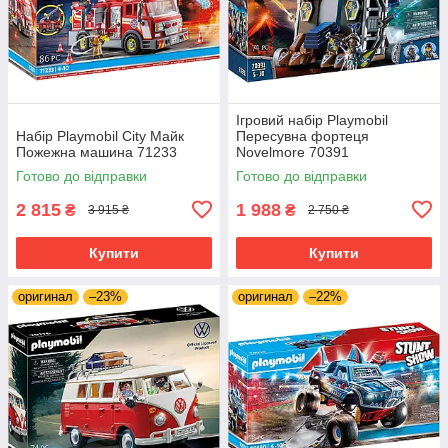
Ігровий набір Playmobil
Набір Playmobil City Майк
Пересувна фортеця
Пожежна машина 71233
Novelmore 70391
Готово до відправки
Готово до відправки
2 815
1 988
₴
₴
3 915 ₴
2 750 ₴
Купити
Купити
оригинал
–23%
оригинал
–22%