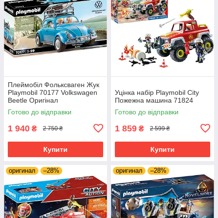
Плеймобіл Фольксваген Жук
Playmobil 70177 Volkswagen
Уцінка набір Playmobil City
Beetle Оригінал
Пожежна машина 71824
Готово до відправки
Готово до відправки
1 940
1 859
₴
₴
2 750 ₴
2 599 ₴
Купити
Купити
оригинал
–28%
оригинал
–28%