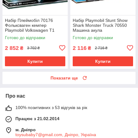
Набір Плеймобіл 70176
Набір Playmobil Stunt Show
Фольксваген кемпер
Shark Monster Truck 70550
Playmobil Volkswagen T1
Машина акула
Готово до відправки
Готово до відправки
2 852
2 116
₴
₴
3 702 ₴
2 716 ₴
Купити
Купити
Показати ще
Про нас
100% позитивних з 53 відгуків за рік
Працює з 21.02.2014
м. Дніпро
toysubaby7@gmail.com, Дніпро, Україна