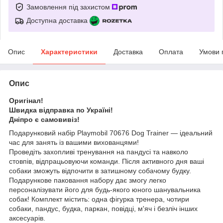
Замовлення під захистом
Доступна доставка
Опис
Характеристики
Доставка
Оплата
Умови 
Опис
Оригінал!
Швидка відправка по Україні!
Дніпро є самовивіз!
Подарунковий набір Playmobil 70676 Dog Trainer — ідеальний
час для занять із вашими вихованцями!
Проведіть захопливі тренування на пандусі та навколо
стовпів, відпрацьовуючи команди. Після активного дня ваші
собаки зможуть відпочити в затишному собачому будку.
Подарункове паковання набору дає змогу легко
персоналізувати його для будь-якого юного шанувальника
собак! Комплект містить: одна фігурка тренера, чотири
собаки, пандус, будка, паркан, повідці, м'яч і безліч інших
аксесуарів.