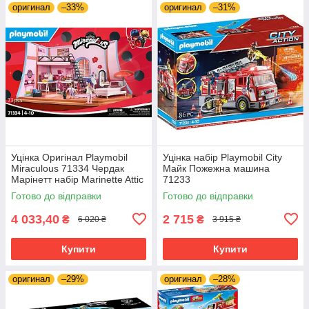
оригинал
–33%
оригинал
–31%
Уцінка Оригінал Playmobil
Уцінка набір Playmobil City
Miraculous 71334 Чердак
Майк Пожежна машина
Марінетт набір Marinette Attic
71233
з фігурками Марінетт і Манон
Готово до відправки
Готово до відправки
4 033,40
2 715
₴
₴
6 020 ₴
3 915 ₴
Купити
Купити
оригинал
–29%
оригинал
–28%