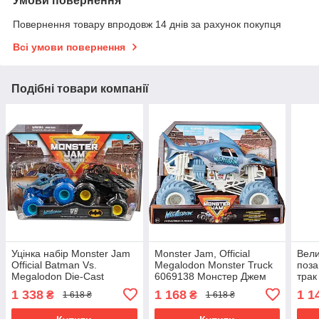
Умови повернення
Повернення товару впродовж 14 днів за рахунок покупця
Всі умови повернення
Подібні товари компанії
Уцінка набір Monster Jam
Monster Jam, Official
Вели
Official Batman Vs.
Megalodon Monster Truck
поза
Megalodon Die-Cast
6069138 Монстер Джем
трак
Monster Trucks у масштабі
Монстр трак
Offi
1 338
1 168
1 1
₴
₴
1 618 ₴
1 618 ₴
1:64
Truc