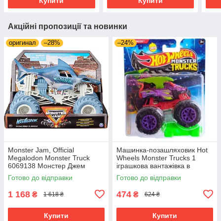
Купити
Купити
Акційні пропозиції та новинки
оригинал
–28%
–24%
Monster Jam, Official
Машинка-позашляховик Hot
Megalodon Monster Truck
Wheels Monster Trucks 1
6069138 Монстер Джем
іграшкова вантажівка в
Монстр трак
масштабі 1:64
Готово до відправки
Готово до відправки
1 168
474
₴
₴
1 618 ₴
624 ₴
Купити
Купити