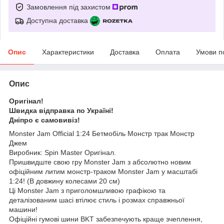
Замовлення під захистом
Доступна доставка
Опис
Характеристики
Доставка
Оплата
Умови п
Опис
Оригінал!
Швидка відправка по Україні!
Дніпро є самовивіз!
Monster Jam Official 1:24 Бетмобіль Монстр трак Монстр
Джем
Виробник: Spin Master Оригінал.
Пришвидште свою гру Monster Jam з абсолютно новим
офіційним литим монстр-траком Monster Jam у масштабі
1:24! (В довжину колесами 20 см)
Ці Monster Jam з приголомшливою графікою та
деталізованим шасі втілює стиль і розмах справжньої
машини!
Офіційні гумові шини BKT забезпечують краще зчеплення,