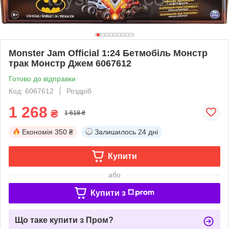
Monster Jam Official 1:24 Бетмобіль Монстр
трак Монстр Джем 6067612
Готово до відправки
Код: ‎6067612
Роздріб
1 268
₴
1 618 ₴
Економія
350 ₴
Залишилось
24 дні
Купити
або
Купити з
Що таке купити з Пром?