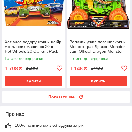
Хот вилс подарунковий набір
Великий джип позашляховик
металевих машинок 20 шт.
Монстр трак Дракон Monster
Hot Wheels 20 Car Gift Pack
Jam Official Dragon Monster
Mattel
Truck1:24
Готово до відправки
Готово до відправки
1 708
1 148
₴
₴
2 158 ₴
1 448 ₴
Купити
Купити
Показати ще
Про нас
100% позитивних з 53 відгуків за рік