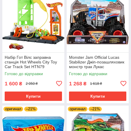
Набір Гот Вілс заправна
Monster Jam Official Lucas
станція Hot Wheels City Toy
Stabilizer Джіп-позашляховик
Car Track Set HTN79
монстр трак Лукас
Стабілізатор Монстр Джем
Готово до відправки
Готово до відправки
1:24
1 600
1 268
₴
₴
2 050 ₴
1 618 ₴
Купити
Купити
оригинал
–21%
оригинал
–21%