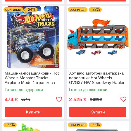
оригинал
–24%
оригинал
–22%
Машинка-позашляховик Hot
Хот вілс автотрек вантажівка
Wheels Monster Trucks
перевізник Hot Wheels
Airplane Mode 1 іграшкова
GVG37 HW Speedway Hauler
вантажівка в масштабі 1:64
Готово до відправки
Готово до відправки
474
2 525
₴
₴
624 ₴
3 238 ₴
Купити
Купити
–22%
оригинал
–22%