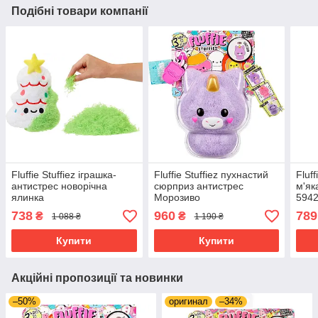
Подібні товари компанії
Fluffie Stuffiez іграшка-
Fluffie Stuffiez пухнастий
Fluff
антистрес новорічна
сюрприз антистрес
м'як
ялинка
Морозиво
594
738
960
789
₴
₴
1 088 ₴
1 190 ₴
Купити
Купити
Акційні пропозиції та новинки
–50%
оригинал
–34%