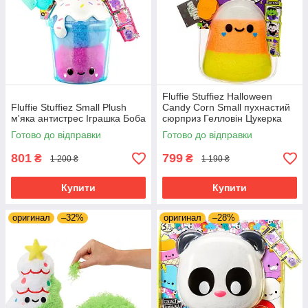
Fluffie Stuffiez Halloween
Fluffie Stuffiez Small Plush
Candy Corn Small пухнастий
м'яка антистрес Іграшка Боба
сюрприз Гелловін Цукерка
Готово до відправки
Готово до відправки
801
799
₴
₴
1 200 ₴
1 190 ₴
Купити
Купити
оригинал
–32%
оригинал
–28%