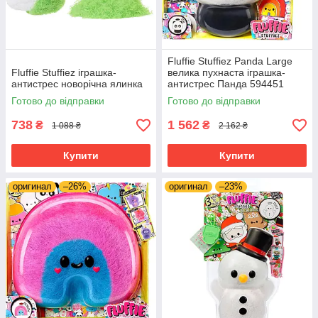
Fluffie Stuffiez Panda Large
Fluffie Stuffiez іграшка-
велика пухнаста іграшка-
антистрес новорічна ялинка
антистрес Панда 594451
Готово до відправки
Готово до відправки
738
1 562
₴
₴
1 088 ₴
2 162 ₴
Купити
Купити
оригинал
–26%
оригинал
–23%