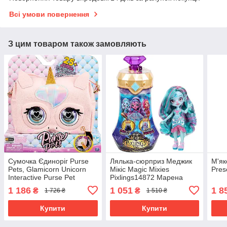
Всі умови повернення
З цим товаром також замовляють
Сумочка Єдиноріг Purse
Лялька-сюрприз Меджик
М'як
Pets, Glamicorn Unicorn
Мікіс Magic Mixies
Pres
Interactive Purse Pet
Pixlings14872 Марена
6062241
1 186
1 051
1 8
₴
₴
1 726 ₴
1 510 ₴
Купити
Купити