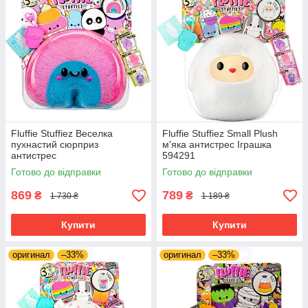
Fluffie Stuffiez Веселка
Fluffie Stuffiez Small Plush
пухнастий сюрприз
м'яка антистрес Іграшка
антистрес
594291
Готово до відправки
Готово до відправки
869
789
₴
₴
1 730 ₴
1 189 ₴
Купити
Купити
оригинал
–33%
оригинал
–33%