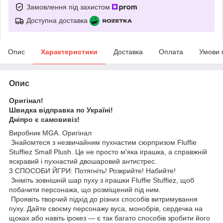
Замовлення під захистом
Доступна доставка
Опис
Характеристики
Доставка
Оплата
Умови 
Опис
Оригінал!
Швидка відправка по Україні!
Дніпро є самовивіз!
Виробник MGA. Оригінал
Знайомтеся з незвичайним пухнастим сюрпризом Fluffie
Stuffiez Small Plush. Це не просто м'яка іграшка, а справжній
яскравий і пухнастий двошаровий антистрес.
3 СПОСОБИ ЙГРИ: Потягніть! Розкрийте! Набийте!
Зніміть зовнішній шар пуху з іграшки Fluffie Stuffiez, щоб
побачити персонажа, що розміщений під ним.
Проявіть творчий підхід до різних способів витримування
пуху. Дайте своєму персонажу вуса, монобрів, сердечка на
щоках або навіть ірокез — є так багато способів зробити його