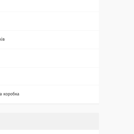
ків
а коробка