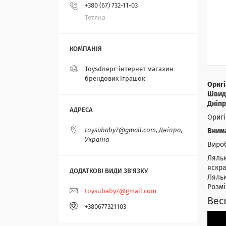
+380 (67) 732-11-03
Тетяна
Toysdnepr-інтернет магазин
брендових іграшок
Оригі
Швидк
Дніпр
Оригі
toysubaby7@gmail.com, Дніпро,
Внима
Україна
Вироб
Ляльк
яскра
Ляльк
Розмі
toysubaby7@gmail.com
Вес
+380677321103