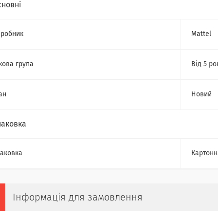
сновні
робник
Mattel
кова група
Від 5 ро
ан
Новий
паковка
аковка
Картонн
Інформація для замовлення