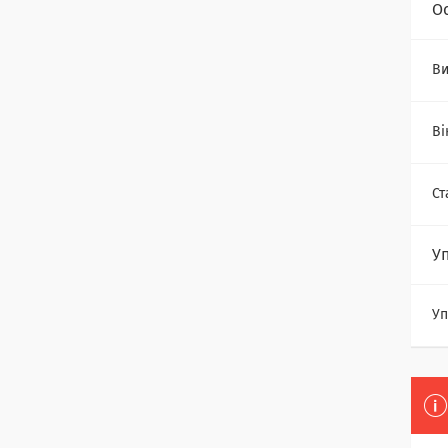
О
Ви
Ві
Ст
У
Уп