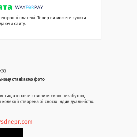
лектронні платежі. Тепер ви можете купити
даючи сайту.
X93
ьному стані!аємо фото
я тих, хто хоче створити свою незабутню,
єї колекції створена зі своєю індивідуальністю.
oysdnepr.com