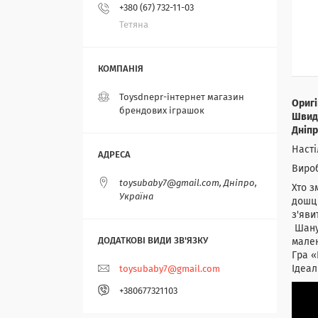
+380 (67) 732-11-03
Тетяна
Toysdnepr-інтернет магазин
Оригі
брендових іграшок
Швидк
Дніпр
Насті
Вироб
toysubaby7@gmail.com, Дніпро,
Хто з
Україна
дошці
з'яви
Шанув
мален
Гра «
Ідеал
toysubaby7@gmail.com
+380677321103