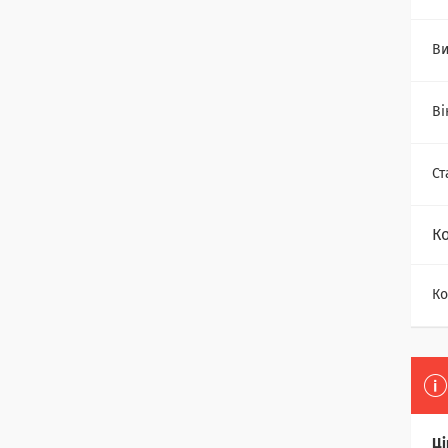
Ви
Ві
Ст
К
Ко
Ці