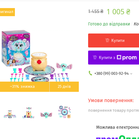
1 005 ₴
1 455 ₴
ригинал
Готово до відправки
Ко
Купити
Купити з
+380 (99) 003-92-94
–31%
25 днів
повернення товару протяг