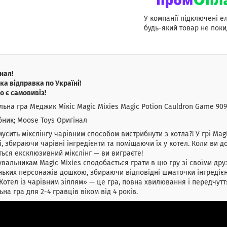
У компанії підключені е
будь-який товар не поки
нал!
а відправка по Україні!
о є самовивіз!
льна гра Меджик Мікіс Magic Mixies Magic Potion Cauldron Game 90
ник; Moose Toys Оригінал
мусить мікслінгу чарівним способом вистрибнути з котла?! У грі Mag
, збираючи чарівні інгредієнти та поміщаючи їх у котел. Коли ви 
ться ексклюзивний мікслінг — ви виграєте!
альникам Magic Mixies сподобається грати в цю гру зі своїми друз
ьких персонажів дошкою, збираючи відповідні шматочки інгредієн
Котел із чарівним зіллям» — це гра, повна хвилювання і передчуття
ьна гра для 2-4 гравців віком від 4 років.