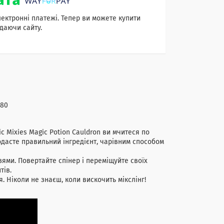
лектронні платежі. Тепер ви можете купити
даючи сайту.
980
ic Mixies Magic Potion Cauldron ви мчитеся по
додасте правильний інгредієнт, чарівним способом
ями. Повертайте спінер і переміщуйте своїх
тів.
. Ніколи не знаєш, коли вискочить мікслінг!