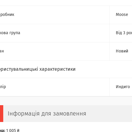
робник
Moose
кова група
Від 3 ро
ан
Новий
ористувальницькі характеристики
лір
Индиго
Інформація для замовлення
на:
1 005 ₴