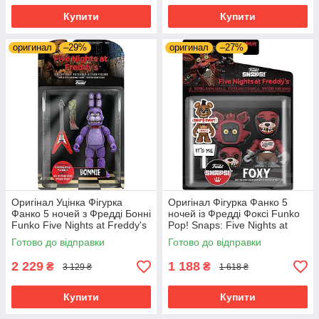
Купити
Купити
оригинал
–29%
оригинал
–27%
Оригінал Уцінка Фігурка
Оригінал Фігурка Фанко 5
Фанко 5 ночей з Фредді Бонні
ночей із Фредді Фоксі Funko
Funko Five Nights at Freddy's
Pop! Snaps: Five Nights at
(FNAF) — Bonnie The Rabbit
Freddy's - Foxy 64921
Готово до відправки
Готово до відправки
8849
2 229
1 188
₴
₴
3 129 ₴
1 618 ₴
Купити
Купити