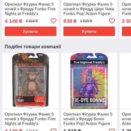
Оригінал Фігурка Фанко 5
Оригінал Фігурка Фанко 5
Ориг
ночей з Фредді Funko Five
ночей із Фредді Цирк Чика
ноче
Nights at Freddy's
Funko Pop! Action Figure:
Funk
Articulated Freddy Action
Five Nights at Freddy's -
Fred
4 146
838
2 6
₴
₴
4 316 ₴
1 025 ₴
Figure 8846 Оригинал
Circus Chica
The 
Купити
Купити
Подібні товари компанії
Оригінал Фігурка Фанко 5
Оригінал Фігурка Фанко 5
Ориг
ночей з Фредді Funko Five
ночей з Фредді Бонні
ноче
Nights at Freddy's
Funko Pop! Action Figure:
Acti
Articulated Freddy Action
Five Nights at Freddy's, Tie
at F