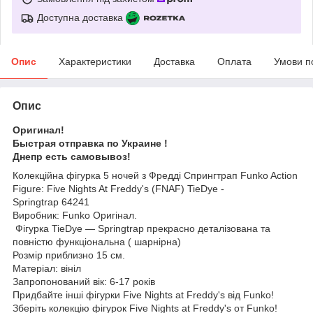
Доступна доставка
Опис
Характеристики
Доставка
Оплата
Умови п
Опис
Оригинал!
Быстрая отправка по Украине !
Днепр есть самовывоз!
Колекційна фігурка 5 ночей з Фредді Спрингтрап Funko Action
Figure: Five Nights At Freddy's (FNAF) TieDye -
Springtrap ‎64241
Виробник: Funko Оригінал.
Фігурка TieDye — Springtrap прекрасно деталізована та
повністю функціональна ( шарнірна)
Розмір приблизно 15 см.
Матеріал: вініл
Запропонований вік: 6-17 років
Придбайте інші фігурки Five Nights at Freddy's від Funko!
Зберіть колекцію фігурок Five Nights at Freddy's от Funko!