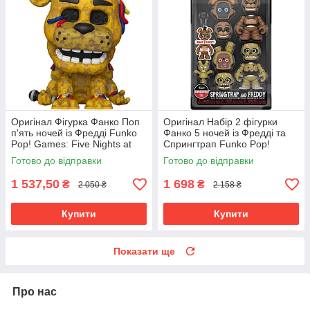
Оригінал Фігурка Фанко Поп
Оригінал Набір 2 фігурки
п'ять ночей із Фредді Funko
Фанко 5 ночей із Фредді та
Pop! Games: Five Nights at
Спрингтрап Funko Pop!
Freddy's (FNAF) - Withered
Snaps: Five Nights at Freddy's
Готово до відправки
Готово до відправки
Golden Freddy 1033
64924
1 537,50
1 698
₴
₴
2 050 ₴
2 158 ₴
Купити
Купити
Показати ще
Про нас