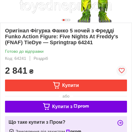
Оригінал Фігурка Фанко 5 ночей з Фредді
Funko Action Figure: Five Nights At Freddy's
(FNAF) TieDye — Springtrap 64241
Готово до відправки
Код: ‎64241
Роздріб
2 841
₴
Купити
або
Купити з
Що таке купити з Пром?
Замовлення під захистом