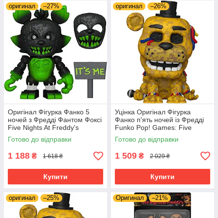
оригинал
–27%
оригинал
–26%
Оригінал Фігурка Фанко 5
Уцінка Оригінал Фігурка
ночей з Фредді Фантом Фоксі
Фанко п'ять ночей із Фредді
Five Nights At Freddy's
Funko Pop! Games: Five
(FNAF) Snap: Phantom
Nights at Freddy's (FNAF) -
Готово до відправки
Готово до відправки
Foxy ‎67695
Withered Golden Freddy 1033
1 188
1 509
₴
₴
1 618 ₴
2 029 ₴
Купити
Купити
оригинал
–25%
Оригинал
–21%