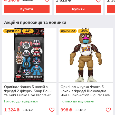
4 146
1 618
1 3
₴
₴
4 316 ₴
Figure 8846 Оригинал
Dye- Bonnie
Купити
Купити
Акційні пропозиції та новинки
Оригинал
–44%
оригинал
–38%
Оригінал Фанко 5 ночей з
Оригінал Фігурка Фанко 5
Фредді 2 фігурки Snap Бонні
ночей з Фредді Шоколадна
та Бебі Funko Five Nights At
Чіка Funko Action Figure: Five
Freddy's (FNAF) Snap Bon
Nights at Freddy's- Chocolate
Готово до відправки
Готово до відправки
Bon Bonnnie&Baby
Chica
1 324
998
₴
₴
2 374 ₴
1 618 ₴