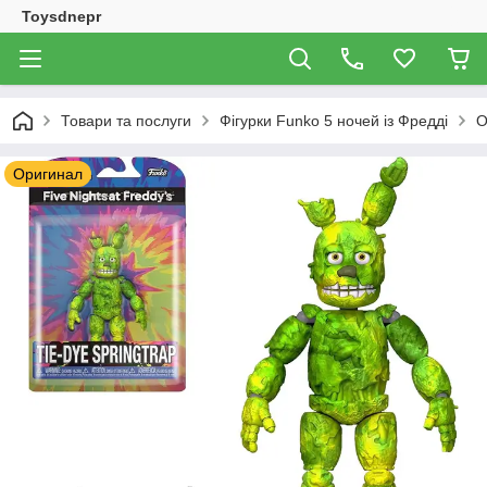
Toysdnepr
Товари та послуги
Фігурки Funko 5 ночей із Фредді
О
Оригинал