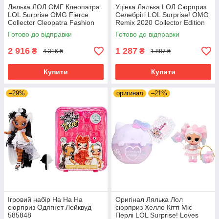
Лялька ЛОЛ ОМГ Клеопатра
Уцінка Лялька LОЛ Сюрприз
LOL Surprise OMG Fierce
Селебріті LOL Surprise! OMG
Collector Cleopatra Fashion
Remix 2020 Collector Edition
Doll 586685
Jukebox B.B.
Готово до відправки
Готово до відправки
2 916
1 287
₴
₴
4 316 ₴
1 887 ₴
Купити
Купити
–29%
оригинал
–21%
Ігровий набір На На На
Оригінал Лялька Лол
сюрприз Одягнет Лейквуд
сюрприз Хелло Кітті Міс
585848
Перлі LOL Surprise! Loves