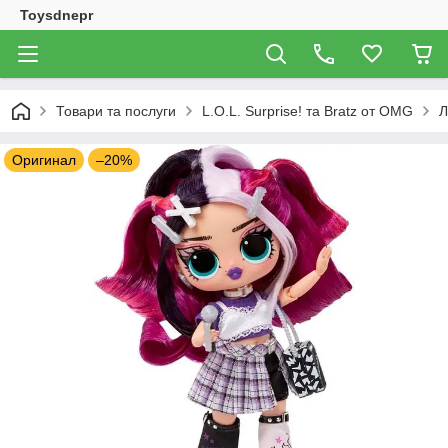
Toysdnepr
Товари та послуги
L.O.L. Surprise! та Bratz от OMG
Л
Оригинал
–20%