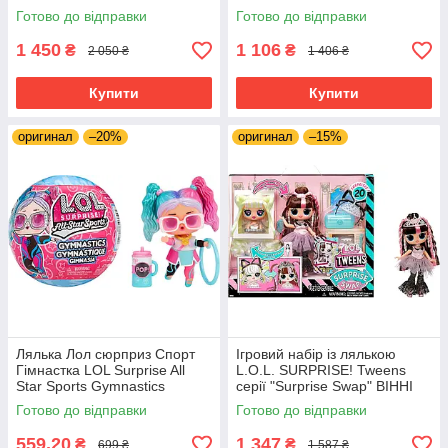
Hello Kitty Tots
Готово до відправки
Готово до відправки
1 450
1 106
₴
₴
2 050 ₴
1 406 ₴
Купити
Купити
оригинал
–20%
оригинал
–15%
Лялька Лол сюрприз Спорт
Ігровий набір із лялькою
Гімнастка LOL Surprise All
L.O.L. SURPRISE! Tweens
Star Sports Gymnastics
серії "Surprise Swap" ВІННІ
ВЕЙВЗ (з аксес.)
Готово до відправки
Готово до відправки
559,20
1 347
₴
₴
699 ₴
1 587 ₴