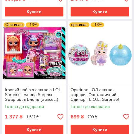
Купити
Купити
Оригинал
–13%
оригинал
–13%
Ігровий набір з лялькою LOL
Оригінал LОЛ лялька-
Surprise Tweens Surprise
сюрприз Фантастичний
Swap Біллі Блонд (з аксес.)
Єдиноріг L.O.L. Surprise!
Unicorns Tots
Готово до відправки
Готово до відправки
1 377
699
₴
₴
1 587 ₴
799 ₴
Купити
Купити