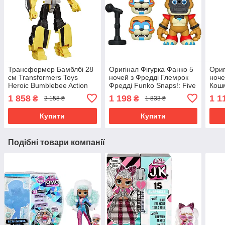
Трансформер Бамблбі 28
Оригінал Фігурка Фанко 5
Ориг
см Transformers Toys
ночей з Фредді Глемрок
ноче
Heroic Bumblebee Action
Фредді Funko Snaps!: Five
Кошм
Figure
Nights at Freddy's —
Snap
1 858
1 198
1 1
₴
₴
2 158 ₴
1 833 ₴
Glamrock Freddy 70819
Fred
Bonn
Купити
Купити
Подібні товари компанії