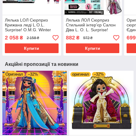
Лялька LОЛ Сюрприз
Лялька ЛОЛ Сюрприз
Ориг
Крижана леді L.O.L.
Стильний інтер'єр Салон
сюрп
Surprise! O.M.G. Winter
Діва L. O. L. Surprise!
Єдин
Chill ICY Gurl Fashion Doll
Furniture Salon with Diva
Unic
2 058
882
699
₴
₴
2 158 ₴
972 ₴
& Brrr B.B. Doll
Купити
Купити
Акційні пропозиції та новинки
Оригинал
–32%
оригинал
–32%