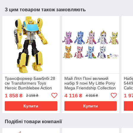
З цим товаром також замовляють
Трансформер Бамблбі 28
Май Літл Поні великий
Набі
см Transformers Toys
набір 9 поні My Little Pony
5449
Heroic Bumblebee Action
Mega Friendship Collection
Calic
Figure
13 см E9614
Star
1 858
4 116
1 9
₴
₴
2 158 ₴
4 316 ₴
Купити
Купити
Подібні товари компанії