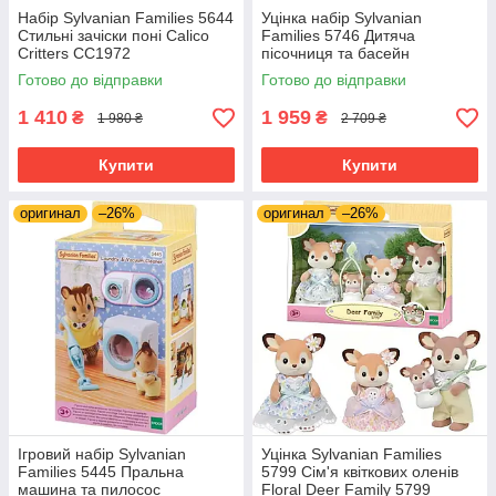
Набір Sylvanian Families 5644
Уцінка набір Sylvanian
Стильні зачіски поні Calico
Families 5746 Дитяча
Critters CC1972
пісочниця та басейн
Готово до відправки
Готово до відправки
1 410
1 959
₴
₴
1 980 ₴
2 709 ₴
Купити
Купити
оригинал
–26%
оригинал
–26%
Ігровий набір Sylvanian
Уцінка Sylvanian Families
Families 5445 Пральна
5799 Сім'я квіткових оленів
машина та пилосос
Floral Deer Family 5799