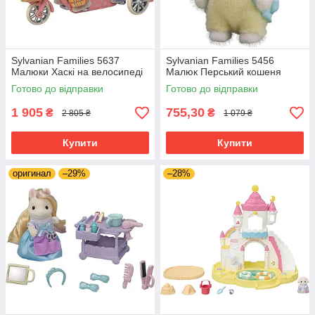
Sylvanian Families 5637
Sylvanian Families 5456
Малюки Хаскі на велосипеді
Малюк Перський кошеня
Готово до відправки
Готово до відправки
1 905
755,30
₴
₴
2 805 ₴
1 079 ₴
Купити
Купити
оригинал
–29%
–28%