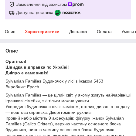
Замовлення під захистом
Доступна доставка
Опис
Характеристики
Доставка
Оплата
Умови 
Опис
Оригінал!
Швидка відправка по Україні!
Дніпро є самовивіз!
Sylvanian Families Будиночок у лісі з Їжаком 5453
Виробник: Epoch
Sylvanian Families — це цілий світ, у якому живуть найчарівніші
іграшкові сімейки, які тільки можна уявити.
Усередині будиночка є піч із каміном, столик, диван, а на даху
— поштова скринька. Двері гомілки рухливі.
Ігровий набір містить 9 аксесуарів: фігурку Їжачок Sylvanian
Families (Calico Critters), верхню частину основного блока
будиночка, нижню частину основного блока будиночка,
поштову скриньку, стіл, димохід, верхню частину спального