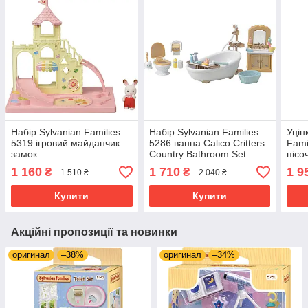
Набір Sylvanian Families
Набір Sylvanian Families
Уцін
5319 ігровий майданчик
5286 ванна Calico Critters
Fami
замок
Country Bathroom Set
пісо
1 160
1 710
1 9
₴
₴
1 510 ₴
2 040 ₴
Купити
Купити
Акційні пропозиції та новинки
оригинал
–38%
оригинал
–34%