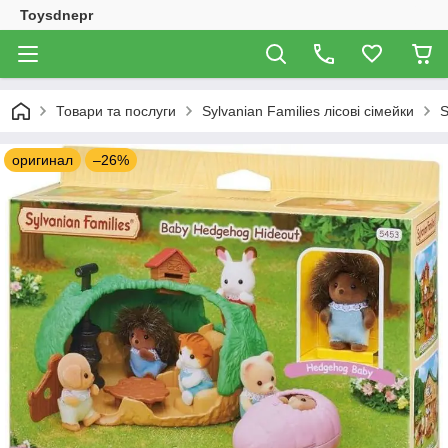
Toysdnepr
Товари та послуги
Sylvanian Families лісові сімейки
S
оригинал
–26%