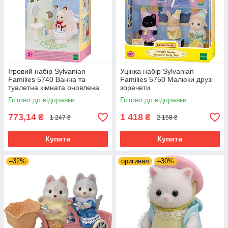
Ігровий набір Sylvanian
Уцінка набір Sylvanian
Families 5740 Ванна та
Families 5750 Малюки друзі
туалетна кімната оновлена
зоречети
Готово до відправки
Готово до відправки
773,14
1 418
₴
₴
1 247 ₴
2 158 ₴
Купити
Купити
–32%
оригинал
–30%