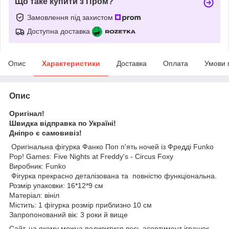
Що таке купити з Пром?
Замовлення під захистом
Доступна доставка
Опис
Характеристики
Доставка
Оплата
Умови 
Опис
Оригінал!
Швидка відправка по Україні!
Дніпро є самовивіз!
Оригінальна фігурка Фанко Поп п'ять ночей із Фредді Funko
Pop! Games: Five Nights at Freddy's - Circus Foxy
Виробник: Funko
Фігурка прекрасно деталізована та повністю функціональна.
Розмір упаковки: 16*12*9 см
Матеріал: вініл
Містить: 1 фігурка розмір приблизно 10 см
Запропонований вік: 3 роки й вище
Сайт, на якому можна подивитися весь асортимент іграшок