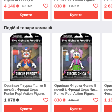
Articulated Freddy Action
Five Nights at Freddy's -
Fred
4 146
838
2 6
₴
₴
4 316 ₴
1 025 ₴
Figure 8846 Оригинал
Circus Chica
The 
Купити
Купити
Подібні товари компанії
Оригінал Фігурка Фанко 5
Оригінал Фігурка Фанко 5
Ориг
ночей з Фредді Цирк
ночей із Фредді Цирк Чика
ноче
Funko Pop! Action Figure:
Funko Pop! Action Figure:
Фокс
Five Nights at Freddy's -
Five Nights at Freddy's -
Fred
1 078
838
1 1
₴
₴
1 025 ₴
Circus Freddy 67624
Circus Chica
Phan
Купити
Купити