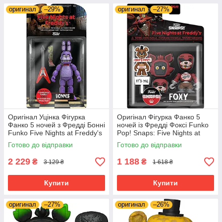
оригинал
–29%
оригинал
–27%
Оригінал Уцінка Фігурка
Оригінал Фігурка Фанко 5
Фанко 5 ночей з Фредді Бонні
ночей із Фредді Фоксі Funko
Funko Five Nights at Freddy's
Pop! Snaps: Five Nights at
(FNAF) — Bonnie The Rabbit
Freddy's - Foxy 64921
Готово до відправки
Готово до відправки
8849
2 229
1 188
₴
₴
3 129 ₴
1 618 ₴
Купити
Купити
оригинал
–27%
оригинал
–26%