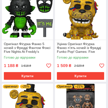
Оригінал Фігурка Фанко 5
Уцінка Оригінал Фігурка
ночей з Фредді Фантом Фоксі
Фанко п'ять ночей із Фредді
Five Nights At Freddy's
Funko Pop! Games: Five
(FNAF) Snap: Phantom
Nights at Freddy's (FNAF) -
Готово до відправки
Готово до відправки
Foxy ‎67695
Withered Golden Freddy 1033
1 188
1 509
₴
₴
1 618 ₴
2 029 ₴
Купити
Купити
оригинал
–25%
Оригинал
–21%