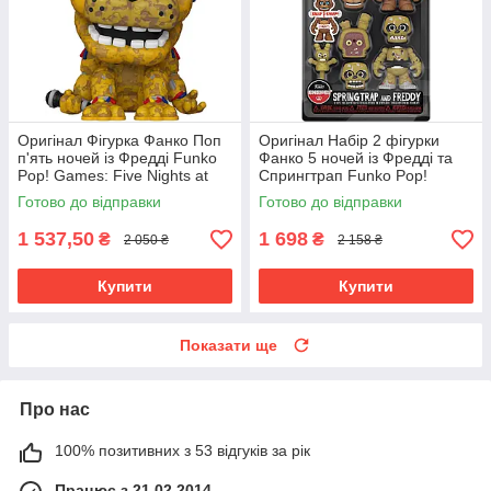
Оригінал Фігурка Фанко Поп
Оригінал Набір 2 фігурки
п'ять ночей із Фредді Funko
Фанко 5 ночей із Фредді та
Pop! Games: Five Nights at
Спрингтрап Funko Pop!
Freddy's (FNAF) - Withered
Snaps: Five Nights at Freddy's
Готово до відправки
Готово до відправки
Golden Freddy 1033
64924
1 537,50
1 698
₴
₴
2 050 ₴
2 158 ₴
Купити
Купити
Показати ще
Про нас
100% позитивних з 53 відгуків за рік
Працює з 21.02.2014