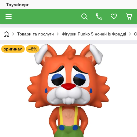
Toysdnepr
Товари та послуги
Фігурки Funko 5 ночей із Фредді
О
оригинал
–8%