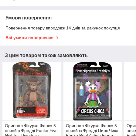
Умови повернення
Повернення товару впродовж 14 днів за рахунок покупця
Всі умови повернення
З цим товаром також замовляють
Оригінал Фігурка Фанко 5
Оригінал Фігурка Фанко 5
Ориг
ночей з Фредді Funko Five
ночей із Фредді Цирк Чика
ноче
Nights at Freddy's
Funko Pop! Action Figure:
Funk