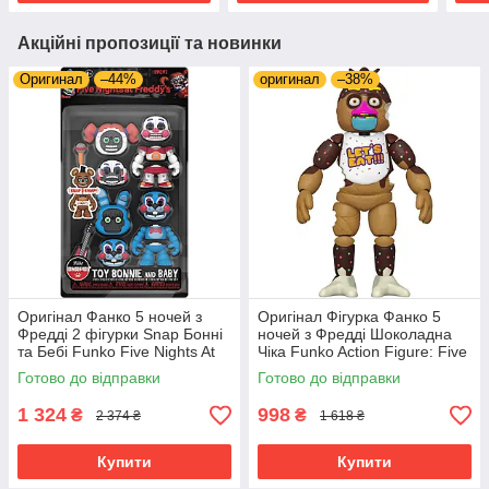
Акційні пропозиції та новинки
Оригинал
–44%
оригинал
–38%
Оригінал Фанко 5 ночей з
Оригінал Фігурка Фанко 5
Фредді 2 фігурки Snap Бонні
ночей з Фредді Шоколадна
та Бебі Funko Five Nights At
Чіка Funko Action Figure: Five
Freddy's (FNAF) Snap Bon
Nights at Freddy's- Chocolate
Готово до відправки
Готово до відправки
Bon Bonnnie&Baby
Chica
1 324
998
₴
₴
2 374 ₴
1 618 ₴
Купити
Купити