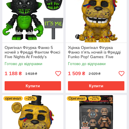
Оригінал Фігурка Фанко 5
Уцінка Оригінал Фігурка
ночей з Фредді Фантом Фоксі
Фанко п'ять ночей із Фредді
Five Nights At Freddy's
Funko Pop! Games: Five
(FNAF) Snap: Phantom
Nights at Freddy's (FNAF) -
Готово до відправки
Готово до відправки
Foxy ‎67695
Withered Golden Freddy 1033
1 188
1 509
₴
₴
1 618 ₴
2 029 ₴
Купити
Купити
оригинал
–25%
Оригинал
–21%