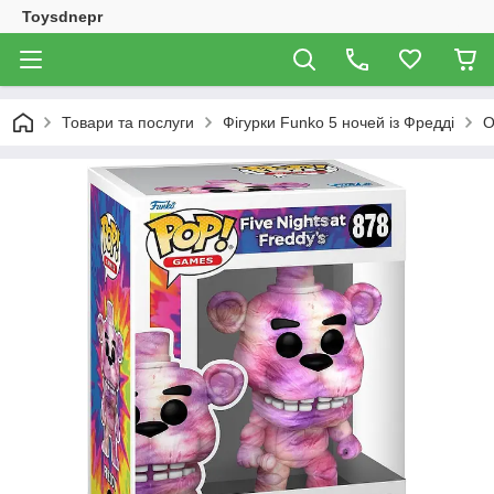
Toysdnepr
Товари та послуги
Фігурки Funko 5 ночей із Фредді
О