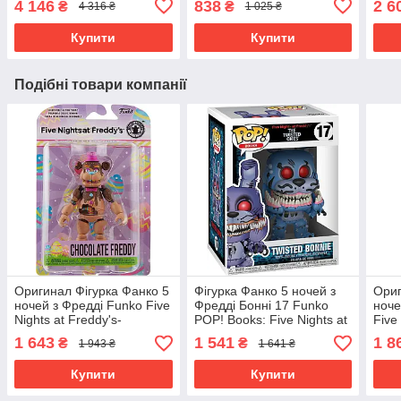
4 146
838
2 6
₴
₴
4 316 ₴
1 025 ₴
Figure 8846 Оригинал
Circus Chica
The 
Купити
Купити
Подібні товари компанії
Оригинал Фігурка Фанко 5
Фігурка Фанко 5 ночей з
Ориг
ночей з Фредді Funko Five
Фредді Бонні 17 Funko
ноче
Nights at Freddy's-
POP! Books: Five Nights at
Five
Chocolate Freddy
Freddy's-Twisted Bonnie
пору
1 643
1 541
1 8
₴
₴
1 943 ₴
1 641 ₴
Шоколадний Фредді
474
54660
Купити
Купити