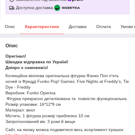
Доступна доставка
Опис
Характеристики
Доставка
Оплата
Умови 
Опис
Оригінал!
Швидка відправка по Україні!
Дніпро є самовивіз!
Колекційна вінілова оригінальна фігурка Фанко Поп п'ять
ночей із Фредді Funko Pop! Games: Five Nights at Freddy's, Tie
Dye - Freddy
Виробник: Funko Оригіна
Фігурка прекрасно деталізована та повністю функціональна.
Розмір упаковки: 16*12*9 см
Матеріал: вініл
Містить: 1 фігурка розмір приблизно 10 см
Запропонований вік: 3 роки й вище
Сайт, на якому можна подивитися весь асортимент іграшок