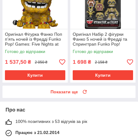
Оригінал Фігурка Фанко Поп
Оригінал Набір 2 фігурки
п'ять ночей із Фредді Funko
Фанко 5 ночей із Фредді та
Pop! Games: Five Nights at
Спрингтрап Funko Pop!
Freddy's (FNAF) - Withered
Snaps: Five Nights at Freddy's
Готово до відправки
Готово до відправки
Golden Freddy 1033
64924
1 537,50
1 698
₴
₴
2 050 ₴
2 158 ₴
Купити
Купити
Показати ще
Про нас
100% позитивних з 53 відгуків за рік
Працює з 21.02.2014