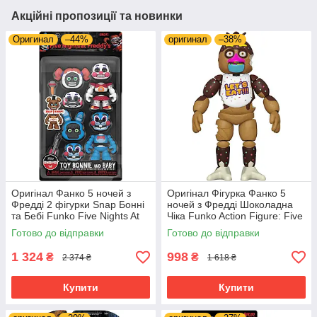
Акційні пропозиції та новинки
Оригинал
–44%
оригинал
–38%
Оригінал Фанко 5 ночей з
Оригінал Фігурка Фанко 5
Фредді 2 фігурки Snap Бонні
ночей з Фредді Шоколадна
та Бебі Funko Five Nights At
Чіка Funko Action Figure: Five
Freddy's (FNAF) Snap Bon
Nights at Freddy's- Chocolate
Готово до відправки
Готово до відправки
Bon Bonnnie&Baby
Chica
1 324
998
₴
₴
2 374 ₴
1 618 ₴
Купити
Купити