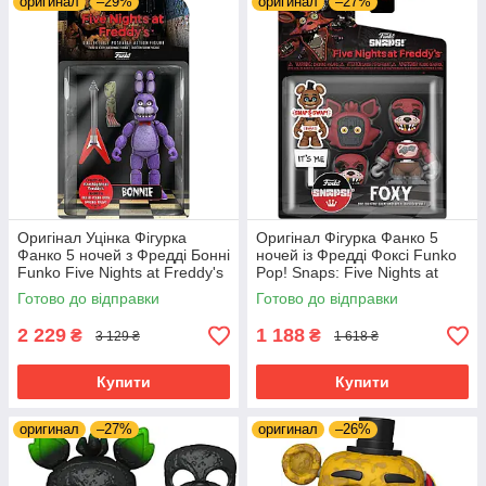
оригинал
–29%
оригинал
–27%
Оригінал Уцінка Фігурка
Оригінал Фігурка Фанко 5
Фанко 5 ночей з Фредді Бонні
ночей із Фредді Фоксі Funko
Funko Five Nights at Freddy's
Pop! Snaps: Five Nights at
(FNAF) — Bonnie The Rabbit
Freddy's - Foxy 64921
Готово до відправки
Готово до відправки
8849
2 229
1 188
₴
₴
3 129 ₴
1 618 ₴
Купити
Купити
оригинал
–27%
оригинал
–26%