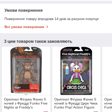
Умови повернення
Повернення товару впродовж 14 днів за рахунок покупця
Всі умови повернення
З цим товаром також замовляють
Оригінал Фігурка Фанко 5
Оригінал Фігурка Фанко 5
Ориг
ночей з Фредді Funko Five
ночей із Фредді Цирк Чика
ноче
Nights at Freddy's
Funko Pop! Action Figure:
Funk
Articulated Freddy Action
Five Nights at Freddy's -
Fred