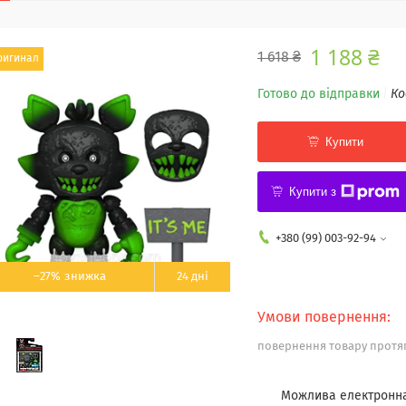
1 188 ₴
1 618 ₴
ригинал
Готово до відправки
Ко
Купити
Купити з
+380 (99) 003-92-94
–27%
24 дні
повернення товару протяг