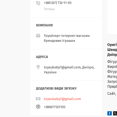
+380 (67) 732-11-03
Тетяна
Toysdnepr-інтернет магазин
брендових іграшок
Оригі
Швидк
Дніпр
Фігур
Вироб
toysubaby7@gmail.com, Дніпро,
Фігур
Україна
Матер
Запро
Придб
Сайт,
toysubaby7@gmail.com
+380677321103