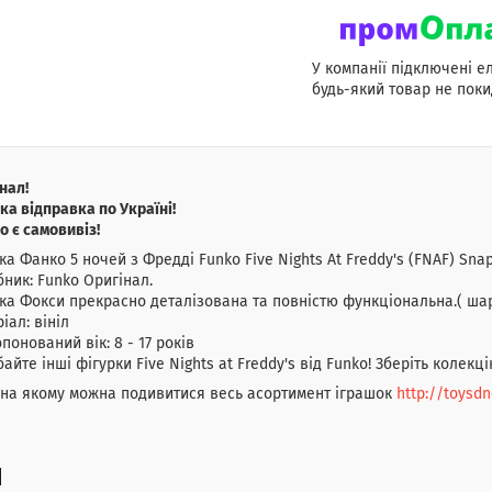
У компанії підключені е
будь-який товар не поки
нал!
а відправка по Україні!
о є самовивіз!
ка Фанко 5 ночей з Фредді Funko Five Nights At Freddy's (FNAF) Snap
ник: Funko Оригінал.
ка Фокси прекрасно деталізована та повністю функціональна.( ша
іал: вініл
понований вік: 8 - 17 років
айте інші фігурки Five Nights at Freddy's від Funko! Зберіть колекцію
 на якому можна подивитися весь асортимент іграшок
http://toysd