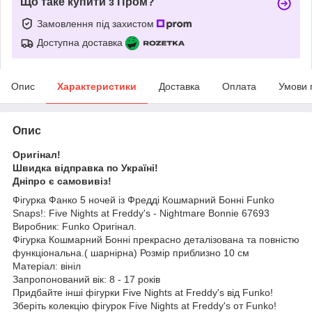
Що таке купити з Пром?
Замовлення під захистом
Доступна доставка
Опис
Характеристики
Доставка
Оплата
Умови 
Опис
Оригінал!
Швидка відправка по Україні!
Дніпро є самовивіз!
Фігурка Фанко 5 ночей із Фредді Кошмарний Бонні Funko
Snaps!: Five Nights at Freddy's - Nightmare Bonnie 67693
Виробник: Funko Оригінал.
Фігурка Кошмарний Бонні прекрасно деталізована та повністю
функціональна.( шарнірна) Розмір приблизно 10 см
Матеріал: вініл
Запропонований вік: 8 - 17 років
Придбайте інші фігурки Five Nights at Freddy's від Funko!
Зберіть колекцію фігурок Five Nights at Freddy's от Funko!