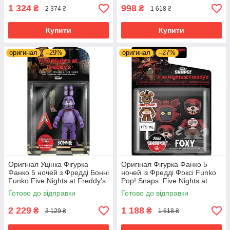
1 324
998
₴
₴
2 374 ₴
1 618 ₴
Купити
Купити
оригинал
–29%
оригинал
–27%
Оригінал Уцінка Фігурка
Оригінал Фігурка Фанко 5
Фанко 5 ночей з Фредді Бонні
ночей із Фредді Фоксі Funko
Funko Five Nights at Freddy's
Pop! Snaps: Five Nights at
(FNAF) — Bonnie The Rabbit
Freddy's - Foxy 64921
Готово до відправки
Готово до відправки
8849
2 229
1 188
₴
₴
3 129 ₴
1 618 ₴