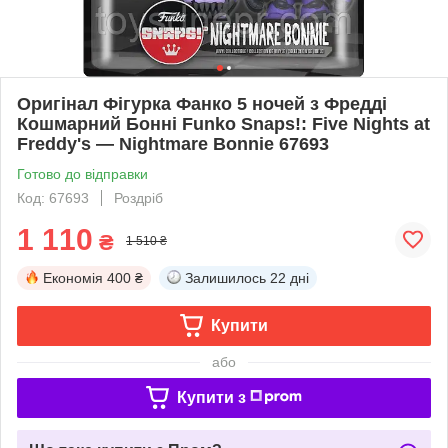
Оригінал Фігурка Фанко 5 ночей з Фредді
Кошмарний Бонні Funko Snaps!: Five Nights at
Freddy's — Nightmare Bonnie 67693
Готово до відправки
Код: 67693
Роздріб
1 110
₴
1 510 ₴
Економія
400 ₴
Залишилось
22 дні
Купити
або
Купити з