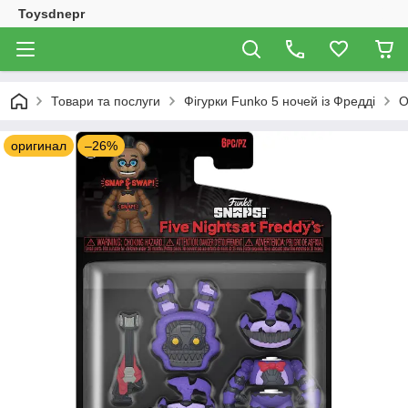
Toysdnepr
Товари та послуги
Фігурки Funko 5 ночей із Фредді
О
оригинал
–26%