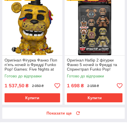
Оригінал Фігурка Фанко Поп
Оригінал Набір 2 фігурки
п'ять ночей із Фредді Funko
Фанко 5 ночей із Фредді та
Pop! Games: Five Nights at
Спрингтрап Funko Pop!
Freddy's (FNAF) - Withered
Snaps: Five Nights at Freddy's
Готово до відправки
Готово до відправки
Golden Freddy 1033
64924
1 537,50
1 698
₴
₴
2 050 ₴
2 158 ₴
Купити
Купити
Показати ще