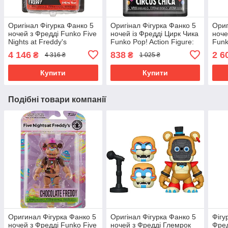
Оригінал Фігурка Фанко 5
Оригінал Фігурка Фанко 5
Ориг
ночей з Фредді Funko Five
ночей із Фредді Цирк Чика
ноче
Nights at Freddy's
Funko Pop! Action Figure:
Funk
Articulated Freddy Action
Five Nights at Freddy's -
Fred
4 146
838
2 6
₴
₴
4 316 ₴
1 025 ₴
Figure 8846 Оригинал
Circus Chica
The 
Купити
Купити
Подібні товари компанії
Оригинал Фігурка Фанко 5
Оригінал Фігурка Фанко 5
Фігу
ночей з Фредді Funko Five
ночей з Фредді Глемрок
Фред