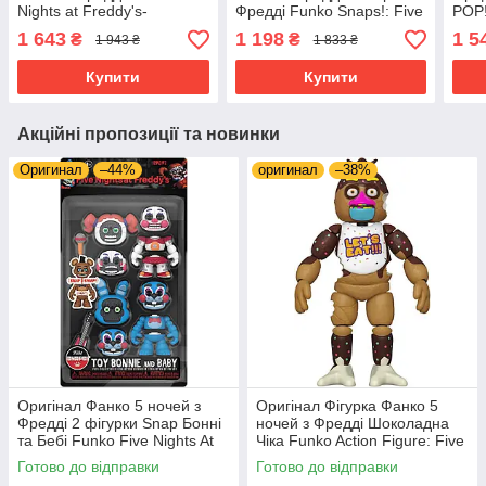
Nights at Freddy's-
Фредді Funko Snaps!: Five
POP!
Chocolate Freddy
Nights at Freddy's —
Fred
1 643
1 198
1 5
₴
₴
1 943 ₴
1 833 ₴
Шоколадний Фредді
Glamrock Freddy 70819
54660
Купити
Купити
Акційні пропозиції та новинки
Оригинал
–44%
оригинал
–38%
Оригінал Фанко 5 ночей з
Оригінал Фігурка Фанко 5
Фредді 2 фігурки Snap Бонні
ночей з Фредді Шоколадна
та Бебі Funko Five Nights At
Чіка Funko Action Figure: Five
Freddy's (FNAF) Snap Bon
Nights at Freddy's- Chocolate
Готово до відправки
Готово до відправки
Bon Bonnnie&Baby
Chica