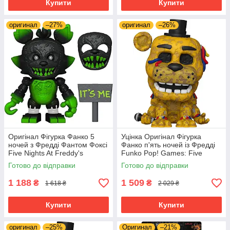
Купити
Купити
оригинал
–27%
оригинал
–26%
Оригінал Фігурка Фанко 5
Уцінка Оригінал Фігурка
ночей з Фредді Фантом Фоксі
Фанко п'ять ночей із Фредді
Five Nights At Freddy's
Funko Pop! Games: Five
(FNAF) Snap: Phantom
Nights at Freddy's (FNAF) -
Готово до відправки
Готово до відправки
Foxy ‎67695
Withered Golden Freddy 1033
1 188
1 509
₴
₴
1 618 ₴
2 029 ₴
Купити
Купити
оригинал
–25%
Оригинал
–21%