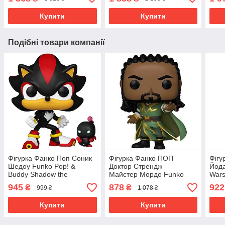
Dinosaur Юрський світ
Купити
Купити
Подібні товари компанії
Фігурка Фанко Поп Соник
Фігурка Фанко ПОП
Фігу
Шедоу Funko Pop! &
Доктор Стрендж —
Йода
Buddy Shadow the
Майстер Мордо Funko
Wars
Hedgehog with DChao
Pop! Marvel: Doctor
The 
945
878
922
₴
₴
999 ₴
1 078 ₴
1035
Strange- Master Mordo
1003
Купити
Купити