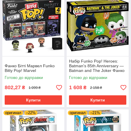
Набір Funko Pop! Heroes:
Фанко Бітті Марвел Funko
Batman's 85th Anniversary —
Bitty Pop! Marvel
Batman and The Joker Фанко
Бетмен і Джокер
Готово до відправки
Готово до відправки
802,27
1 608
₴
₴
1 099 ₴
2 158 ₴
Купити
Купити
оригинал
–22%
оригинал
–21%