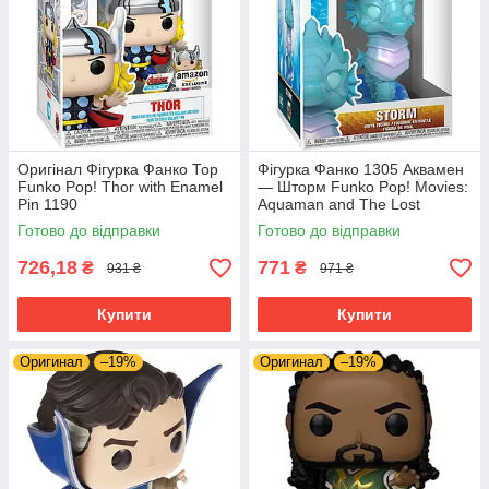
Оригінал Фігурка Фанко Тор
Фігурка Фанко 1305 Аквамен
Funko Pop! Thor with Enamel
— Шторм Funko Pop! Movies:
Pin 1190
Aquaman and The Lost
Kingdom - Storm
Готово до відправки
Готово до відправки
726,18
771
₴
₴
931 ₴
971 ₴
Купити
Купити
Оригинал
–19%
Оригинал
–19%