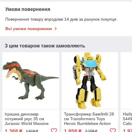
Умови повернення
Повернення товару впродовж 14 днів за рахунок покупця
Всі умови повернення
З цим товаром також замовляють
Іграшка динозавр
Трансформер Бамблбі 28
Набі
потужний укус 35 см
см Transformers Toys
5449
Jurassic World Massive
Heroic Bumblebee Action
Calic
Biters Larger-Sized
Figure
Star
1 368
1 858
1 9
₴
₴
1 618 ₴
2 158 ₴