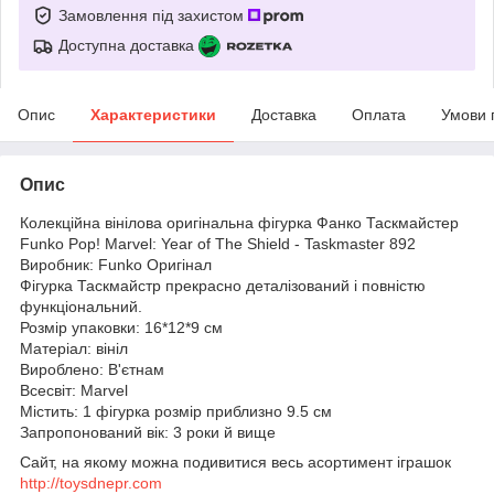
Замовлення під захистом
Доступна доставка
Опис
Характеристики
Доставка
Оплата
Умови 
Опис
Колекційна вінілова оригінальна фігурка Фанко Таскмайстер
Funko Pop! Marvel: Year of The Shield - Taskmaster 892
Виробник: Funko Оригінал
Фігурка Таскмайстр прекрасно деталізований і повністю
функціональний.
Розмір упаковки: 16*12*9 см
Матеріал: вініл
Вироблено: В'єтнам
Всесвіт: Marvel
Містить: 1 фігурка розмір приблизно 9.5 см
Запропонований вік: 3 роки й вище
Сайт, на якому можна подивитися весь асортимент іграшок
http://toysdnepr.com