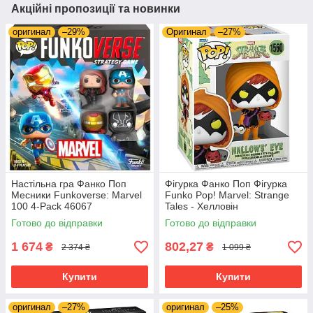
Акційні пропозиції та новинки
оригинал
–29%
Оригинал
–27%
Настільна гра Фанко Поп
Фігурка Фанко Поп Фігурка
Месники Funkoverse: Marvel
Funko Pop! Marvel: Strange
100 4-Pack 46067
Tales - Хелловін
Готово до відправки
Готово до відправки
1 674
802,27
₴
₴
2 374 ₴
1 099 ₴
Купити
Купити
оригинал
–27%
оригинал
–25%