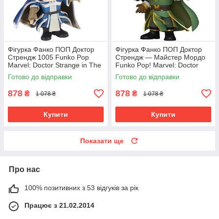
Фігурка Фанко ПОП Доктор
Фігурка Фанко ПОП Доктор
Стрендж 1005 Funko Pop
Стрендж — Майстер Мордо
Marvel: Doctor Strange in The
Funko Pop! Marvel: Doctor
Multiverse of Madness
Strange- Master Mordo 1003
Готово до відправки
Готово до відправки
878
878
₴
₴
1 078 ₴
1 078 ₴
Купити
Купити
Показати ще
Про нас
100% позитивних з 53 відгуків за рік
Працює з 21.02.2014