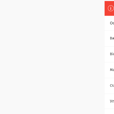
О
Ви
Ві
Ма
Ст
У