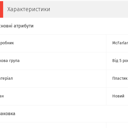
Характеристики
сновні атрибути
робник
McFarla
кова група
Від 5 ро
теріал
Пластик
ан
Новий
паковка