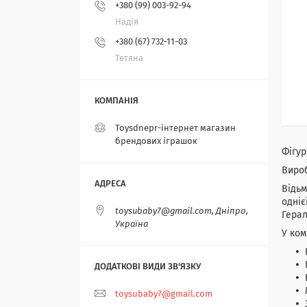
+380 (99) 003-92-94
Надія
+380 (67) 732-11-03
Тетяна
Toysdnepr-інтернет магазин
брендових іграшок
Фігур
Вироб
Відьм
одніє
toysubaby7@gmail.com, Дніпро,
Герал
Україна
У ком
toysubaby7@gmail.com