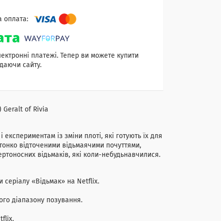
лектронні платежі. Тепер ви можете купити
даючи сайту.
 Geralt of Rivia
експериментам із зміни плоті, які готують їх для
з тонко відточеними відьмаячими почуттями,
ртоносних відьмаків, які коли-небудьнавчилися.
 серіалу «Відьмак» на Netflix.
ого діапазону позування.
flix.