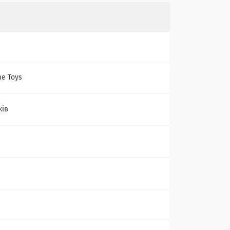
ne Toys
ків