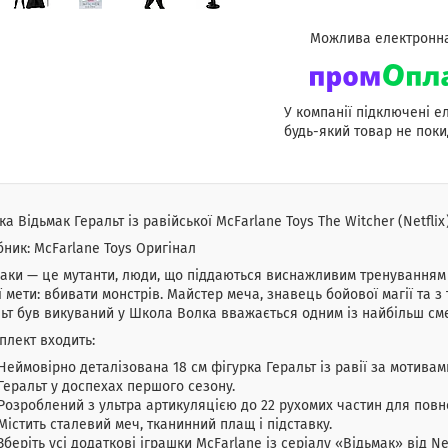
У компанії підключені е
будь-який товар не поки
ка Відьмак Геральт із равійської McFarlane Toys The Witcher (Netflix)
ник: McFarlane Toys Оригінал
аки — це мутанти, люди, що піддаються виснажливим тренуванням і 
ї мети: вбивати монстрів. Майстер меча, знавець бойової магії та 
ьт був викуваний у Школа Волка вважається одним із найбільш сме
плект входить:
Неймовірно деталізована 18 см фігурка Геральт із равії за мотивами
Геральт у доспехах першого сезону.
Розроблений з ультра артикуляцією до 22 рухомих частин для повн
Містить сталевий меч, тканинний плащ і підставку.
Зберіть усі додаткові іграшки McFarlane із серіалу «Відьмак» від Net