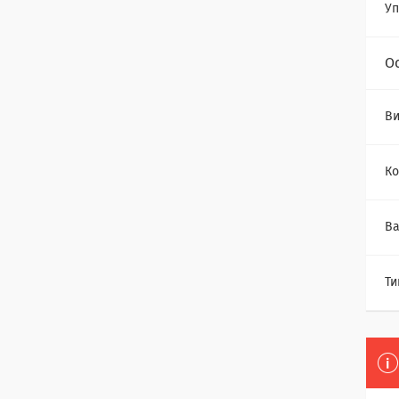
Уп
О
Ви
Ко
Ва
Ти