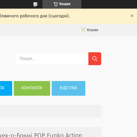
Кошик
ближчого робочого дня (сьогодні).
Кошик
ТА
КОНТАКТИ
ВІДГУКИ
ек-о-Бонні POP Funko Action