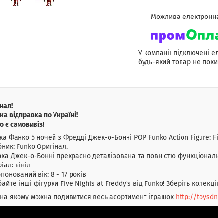
У компанії підключені е
будь-який товар не поки
нал!
а відправка по Україні!
о є самовивіз!
ка Фанко 5 ночей з Фредді Джек-о-Бонні POP Funko Action Figure: Fi
ник: Funko Оригінал.
ка Джек-о-Бонні прекрасно деталізована та повністю функціональ
іал: вініл
понований вік: 8 - 17 років
айте інші фігурки Five Nights at Freddy's від Funko! Зберіть колекцію
 на якому можна подивитися весь асортимент іграшок
http://toysd