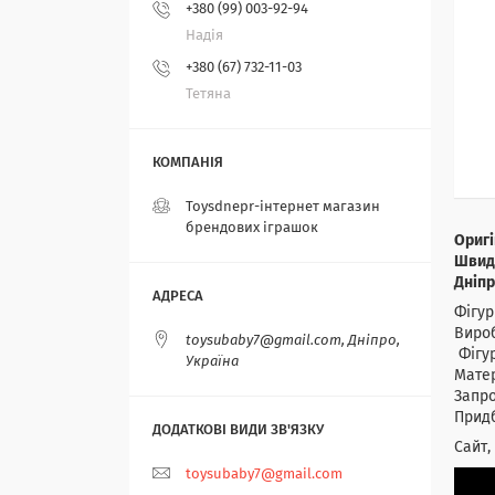
+380 (99) 003-92-94
Надія
+380 (67) 732-11-03
Тетяна
Toysdnepr-інтернет магазин
брендових іграшок
Оригі
Швидк
Дніпр
Фігур
Вироб
toysubaby7@gmail.com, Дніпро,
Фігур
Україна
Матер
Запро
Придб
Сайт,
toysubaby7@gmail.com