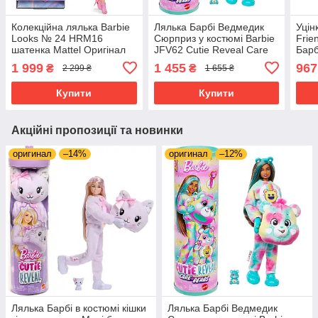
Колекційна лялька Barbie
Лялька Барбі Ведмедик
Уцін
Looks № 24 HRM16
Сюрприз у костюмі Barbie
Frie
шатенка Mattel Оригінал
JFV62 Cutie Reveal Care
Барб
Bears 2 серія
1 999
1 455
967
₴
₴
2 299 ₴
1 655 ₴
Купити
Купити
Акційні пропозиції та новинки
оригинал
–14%
оригинал
–12%
Лялька Барбі в костюмі кішки
Лялька Барбі Ведмедик