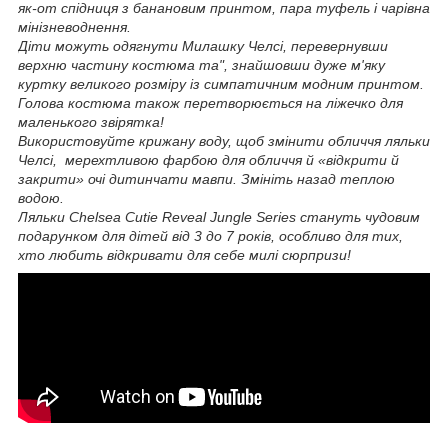
як-от спідниця з банановим принтом, пара туфель і чарівна
мінізневоднення.
Діти можуть одягнути Милашку Челсі, перевернувши
верхню частину костюма та", знайшовши дуже м'яку
куртку великого розміру із симпатичним модним принтом.
Голова костюма також перетворюється на ліжечко для
маленького звірятка!
Використовуйте крижану воду, щоб змінити обличчя ляльки
Челсі, мерехтливою фарбою для обличчя й «відкрити й
закрити» очі дитинчати мавпи. Змініть назад теплою
водою.
Ляльки Chelsea Cutie Reveal Jungle Series стануть чудовим
подарунком для дітей від 3 до 7 років, особливо для тих,
хто любить відкривати для себе милі сюрпризи!