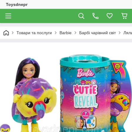
Toysdnepr
Товари та послуги
Barbie
Барбі чарівний світ
Ляль