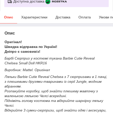
Доступна доставка
Опис
Характеристики
Доставка
Оплата
Умови п
Опис
Оригінал!
Швидка відправка по Україні!
Дніпро є самовивіз!
Барбі Сюрприз у костюмі тукана Barbie Cutie Reveal
Chelsea Small Doll HKR16
Виробник: Mattel. Оригінал
Ляльки Barbie Cutie Reveal Chelsea з 7 сюрпризами в 1 пачці,
з плюшевими друзями-тваринами із серії Jungle, модним
вбранням.
Розпакуйте коробку, щоб знайти плюшеву мавпочку з
маленькою лялькою Челсі всередині.
Підніміть голову костюма та відкрийте шарнірну ляльку
Челсі.
Відкрийте 3 сумки-сюрпризи, щоб знайти одяг і аксесуари,