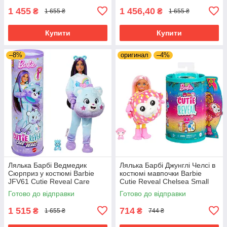
1 455
1 456,40
₴
₴
1 655 ₴
1 655 ₴
Купити
Купити
–8%
оригинал
–4%
Лялька Барбі Ведмедик
Лялька Барбі Джунглі Челсі в
Сюрприз у костюмі Barbie
костюмі мавпочки Barbie
JFV61 Cutie Reveal Care
Cutie Reveal Chelsea Small
Bears 2 серія
Doll HKR14
Готово до відправки
Готово до відправки
1 515
714
₴
₴
1 655 ₴
744 ₴