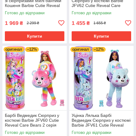
зі сюрпризами Милі бантики
Сюрприз у костюмі Barbie
Кошеня Barbie Cutie Reveal
JFV62 Cutie Reveal Care
Sweet Bows Purple Kitty
Bears 2 серія
Готово до відправки
Готово до відправки
1 969
1 455
₴
₴
2 299 ₴
1 655 ₴
Купити
Купити
оригинал
–12%
оригинал
–12%
Барбі Ведмедик Сюрприз у
Уцінка Лялька Барбі
костюмі Barbie JFV60 Cutie
Ведмедик Сюрприз у костюмі
Reveal Care Bears 2 серія
Barbie JFV61 Cutie Reveal
Care Bears 2 серія
Готово до відправки
Готово до відправки