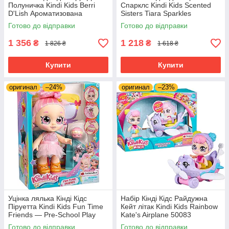
Полуничка Kindi Kids Berri
Спарклс Kindi Kids Scented
D'Lish Ароматизована
Sisters Tiara Sparkles
Готово до відправки
Готово до відправки
1 356
1 218
₴
₴
1 826 ₴
1 618 ₴
Купити
Купити
оригинал
–24%
оригинал
–23%
Уцінка лялька Кінді Кідс
Набір Кінді Кідс Райдужна
Піруетта Kindi Kids Fun Time
Кейт літак Kindi Kids Rainbow
Friends — Pre-School Play
Kate's Airplane 50083
Doll Pirouetta 50060
Готово до відправки
Готово до відправки