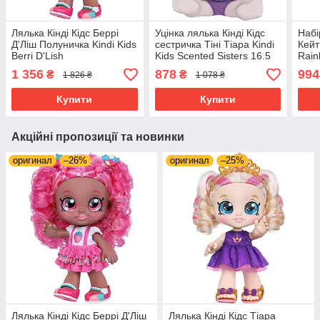
Лялька Кінді Кідс Беррі
Уцінка лялька Кінді Кідс
Набі
Д'Ліш Полуничка Kindi Kids
сестричка Тіні Тіара Kindi
Кейт
Berri D'Lish
Kids Scented Sisters 16.5
Rain
Ароматизована
см 50127
500
1 356
878
994
₴
₴
1 826 ₴
1 078 ₴
Купити
Купити
Акційні пропозиції та новинки
оригинал
–26%
оригинал
–25%
Лялька Кінді Кідс Беррі Д'Ліш
Лялька Кінді Кідс Тіара