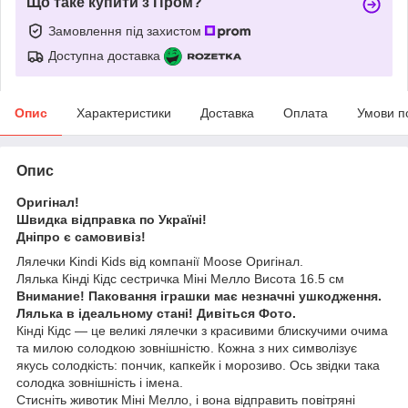
Що таке купити з Пром?
Замовлення під захистом
Доступна доставка
Опис
Характеристики
Доставка
Оплата
Умови п
Опис
Оригінал!
Швидка відправка по Україні!
Дніпро є самовивіз!
Лялечки Kindi Kids від компанії Moose Оригінал.
Лялька Кінді Кідс сестричка Міні Мелло Висота 16.5 см
Внимание! Паковання іграшки має незначні ушкодження.
Лялька в ідеальному стані!
Дивіться Фото.
Кінді Кідс — це великі лялечки з красивими блискучими очима
та милою солодкою зовнішністю. Кожна з них символізує
якусь солодкість: пончик, капкейк і морозиво. Ось звідки така
солодка зовнішність і імена.
Стисніть животик Міні Мелло, і вона відправить повітряні