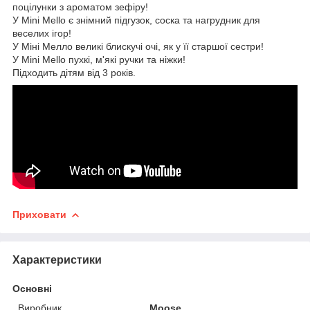
поцілунки з ароматом зефіру!
У Mini Mello є знімний підгузок, соска та нагрудник для
веселих ігор!
У Міні Мелло великі блискучі очі, як у її старшої сестри!
У Mini Mello пухкі, м'які ручки та ніжки!
Підходить дітям від 3 років.
Приховати
Характеристики
Основні
Виробник
Moose