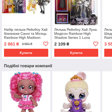
Набір ляльок Рейнбоу Хай
Лялька Рейнбоу Хай Луна
Ляль
близнюки Санні та Місяць
Медісон Rainbow High
Шедо
Rainbow High Madison
Shadow Series 1 Luna
Rain
Twins 2-Pack 592778
Madison 583530
Speci
2 861
2 109
3 5
₴
₴
3 561 ₴
Fash
Купити
Купити
Подібні товари компанії