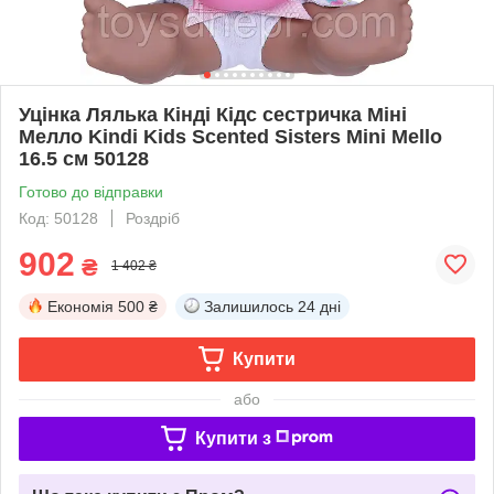
Уцінка Лялька Кінді Кідс сестричка Міні
Мелло Kindi Kids Scented Sisters Mini Mello
16.5 см 50128
Готово до відправки
Код: 50128
Роздріб
902
₴
1 402 ₴
Економія
500 ₴
Залишилось
24 дні
Купити
або
Купити з