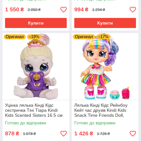
1 550
994
₴
₴
2 050 ₴
1 294 ₴
Купити
Купити
Оригинал
–19%
Оригинал
–17%
Уцінка лялька Кінді Кідс
Лялька Кінді Кідс Рейнбоу
сестричка Тіні Тіара Kindi
Кейт час друзів Kindi Kids
Kids Scented Sisters 16.5 см
Snack Time Friends Doll,
50127
Rainbow Kate
Готово до відправки
Готово до відправки
878
1 426
₴
₴
1 078 ₴
1 726 ₴