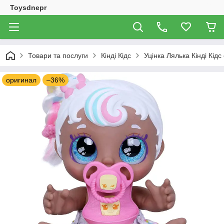
Toysdnepr
Товари та послуги
Кінді Кідс
Уцінка Лялька Кінді Кідс
оригинал
–36%