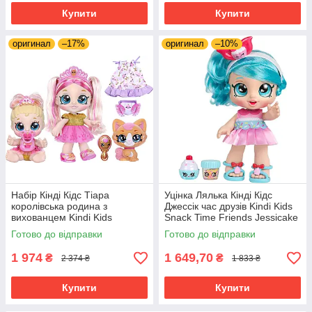
Купити
Купити
оригинал
–17%
оригинал
–10%
Набір Кінді Кідс Тіара
Уцінка Лялька Кінді Кідс
королівська родина з
Джессік час друзів Kindi Kids
вихованцем Kindi Kids
Snack Time Friends Jessicake
Scented Sisters Pawsome
50008
Готово до відправки
Готово до відправки
Royal Family
1 974
1 649,70
₴
₴
2 374 ₴
1 833 ₴
Купити
Купити