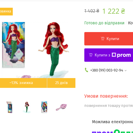
1 222 ₴
1 402 ₴
овинка
Готово до відправки
Ко
Купити
Купити з
+380 (99) 003-92-94
–13%
25 днів
повернення товару протяг