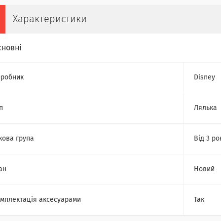
Характеристики
сновні
робник
Disney
п
Лялька
кова група
Від 3 ро
ан
Новий
мплектація аксесуарами
Так