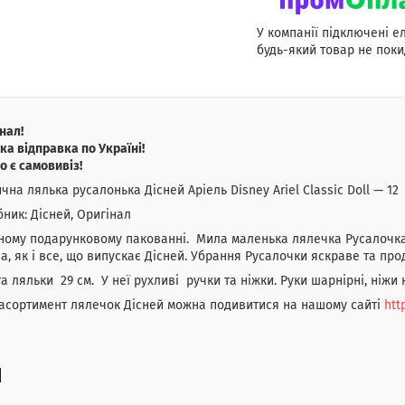
У компанії підключені е
будь-який товар не поки
нал!
а відправка по Україні!
о є самовивіз!
чна лялька русалонька Дісней Аріель Disney Ariel Classic Doll — 12
ник: Дісней, Оригінал
ному подарунковому пакованні. Мила маленька лялечка Русалочка 
а, як і все, що випускає Дісней. Убрання Русалочки яскраве та пр
а ляльки 29 см. У неї рухливі ручки та ніжки. Руки шарнірні, ніжи 
асортимент лялечок Дісней можна подивитися на нашому сайті
htt