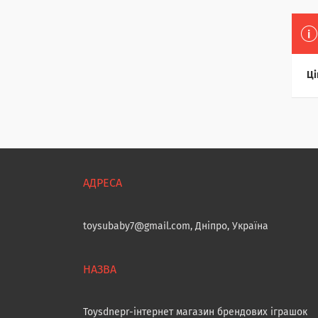
Ці
toysubaby7@gmail.com, Дніпро, Україна
Toysdnepr-інтернет магазин брендових іграшок