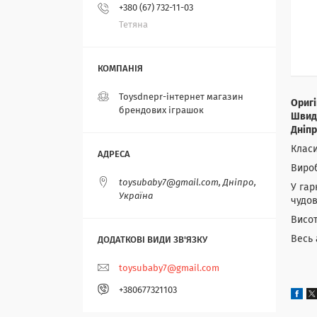
+380 (67) 732-11-03
Тетяна
Toysdnepr-інтернет магазин
Оригі
брендових іграшок
Швидк
Дніпр
Класи
Вироб
toysubaby7@gmail.com, Дніпро,
У гар
Україна
чудов
Висот
Весь 
toysubaby7@gmail.com
+380677321103