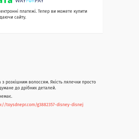
лектронні платежі. Тепер ви можете купити
даючи сайту.
з розкішним волоссям. Якість лялечки просто
одумане до дрібних деталей.
немає.
p://toysdnepr.com/g3882357-disney-disnej