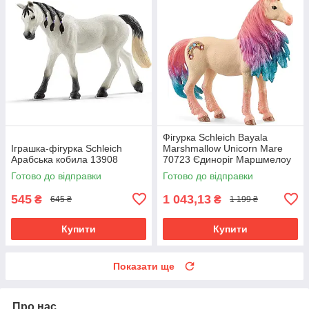
Фігурка Schleich Bayala
Іграшка-фігурка Schleich
Marshmallow Unicorn Mare
Арабська кобила 13908
70723 Єдиноріг Маршмелоу
Оригінал
Готово до відправки
Готово до відправки
545
1 043,13
₴
₴
645 ₴
1 199 ₴
Купити
Купити
Показати ще
Про нас