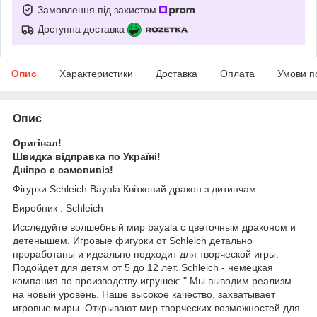
Замовлення під захистом
Доступна доставка
Опис
Характеристики
Доставка
Оплата
Умови п
Опис
Оригінал!
Швидка відправка по Україні!
Дніпро є самовивіз!
Фігурки Schleich Bayala Квітковий дракон з дитинчам
Виробник : Schleich
Исследуйте волшебный мир bayala с цветочным драконом и
детенышем. Игровые фигурки от Schleich детально
проработаны и идеально подходит для творческой игры.
Подойдет для детям от 5 до 12 лет. Schleich - немецкая
компания по производству игрушек: " Мы выводим реализм
на новый уровень. Наше высокое качество, захватывает
игровые миры. Открывают мир творческих возможностей для