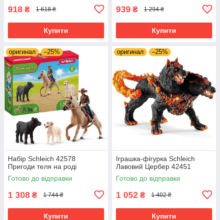
918
939
₴
₴
1 618 ₴
1 294 ₴
Купити
Купити
оригинал
–25%
оригинал
–25%
Набір Schleich 42578
Іграшка-фігурка Schleich
Пригоди теля на роді
Лавовий Цербер 42451
Готово до відправки
Готово до відправки
1 308
1 052
₴
₴
1 744 ₴
1 402 ₴
Купити
Купити