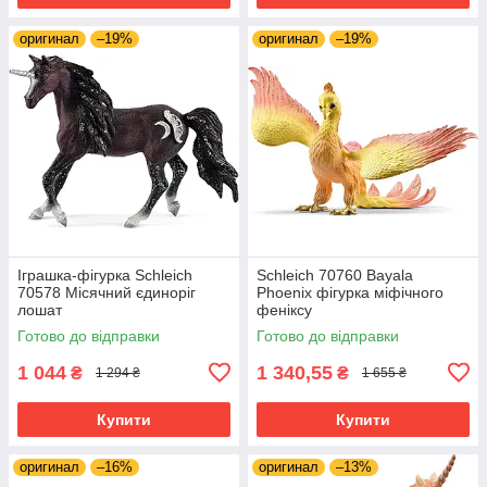
оригинал
–19%
оригинал
–19%
Іграшка-фігурка Schleich
Schleich 70760 Bayala
70578 Місячний єдиноріг
Phoenix фігурка міфічного
лошат
феніксу
Готово до відправки
Готово до відправки
1 044
1 340,55
₴
₴
1 294 ₴
1 655 ₴
Купити
Купити
оригинал
–16%
оригинал
–13%