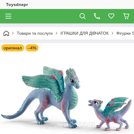
Toysdnepr
Товари та послуги
ІГРАШКИ ДЛЯ ДІВЧАТОК
Фігурки 
оригинал
–4%