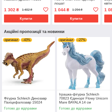
лошат
квіт
1 302
1 044
1 0
₴
₴
1 402 ₴
1 294 ₴
Купити
Купити
Акційні пропозиції та новинки
оригинал
–43%
оригинал
–27%
Іграшка-фігурка Schleich
Фігурка Schleich Динозавр
70823 Єдиноріг Flowy Unicorn
Пахіцефалозавр 15024
Mare BAYALA 14 см
Готово до відправки
Готово до відправки