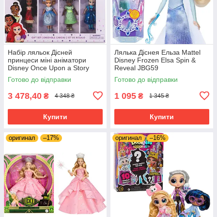
Набір ляльок Дісней
Лялька Діснея Ельза Mattel
принцеси міні аніматори
Disney Frozen Elsa Spin &
Disney Once Upon a Story
Reveal JBG59
Mini Doll Gift Set
Готово до відправки
Готово до відправки
3 478,40
1 095
₴
₴
4 348 ₴
1 345 ₴
Купити
Купити
оригинал
–17%
оригинал
–16%