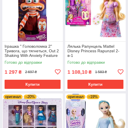
Іграшка " Головоломка 2"
Лялька Рапунцель Mattel
Тривога, що тягнеться, Out 2
Disney Princess Rapunzel 2-
Shaking With Anxiety Feature
в-1
Plush
Готово до відправки
Готово до відправки
1 297
1 108,10
₴
₴
2 697 ₴
1 583 ₴
Купити
Купити
оригинал
–20%
оригинал
–19%