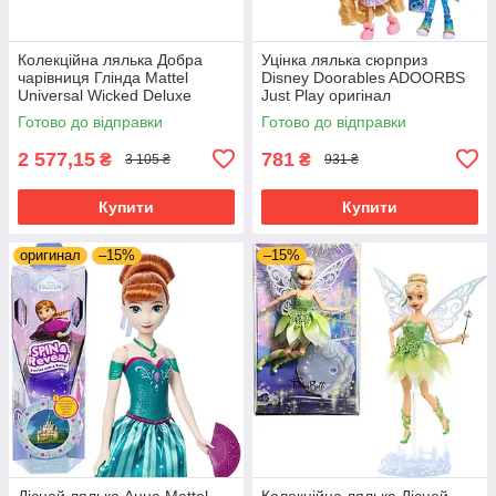
Колекційна лялька Добра
Уцінка лялька сюрприз
чарівниця Глінда Mattel
Disney Doorables ADOORBS
Universal Wicked Deluxe
Just Play оригінал
Glinda Fashion Doll JLG46
Готово до відправки
Готово до відправки
2 577,15
781
₴
₴
3 105 ₴
931 ₴
Купити
Купити
оригинал
–15%
–15%
Дісней лялька Анна Mattel
Колекційна лялька Дісней