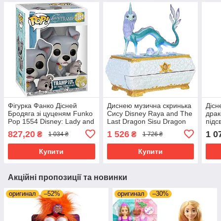
Фігурка Фанко Дісней
Диснею музична скринька
Дісн
Бродяга зі цуценям Funko
Сису Disney Raya and The
драк
Pop 1554 Disney: Lady and
Last Dragon Sisu Dragon
підс
The Tramp Tramp with
Райя та останній дракон
Drag
827,20
1 526
1 0
₴
₴
1 034 ₴
1 726 ₴
Puppy
Neck
Купити
Купити
Акційні пропозиції та новинки
оригинал
–52%
оригинал
–30%