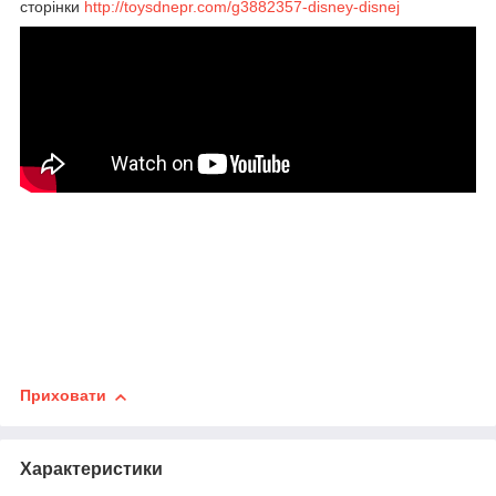
сторінки
http://toysdnepr.com/g3882357-disney-disnej
Приховати
Характеристики