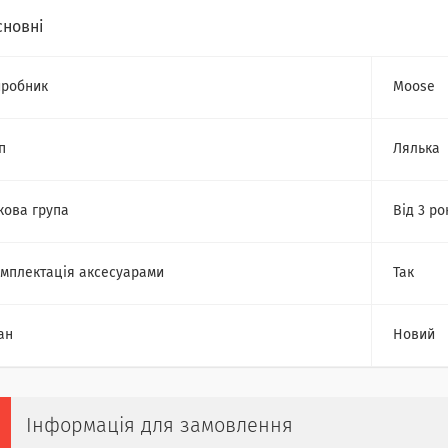
сновні
робник
Moose
п
Лялька
кова група
Від 3 ро
мплектація аксесуарами
Так
ан
Новий
Інформація для замовлення