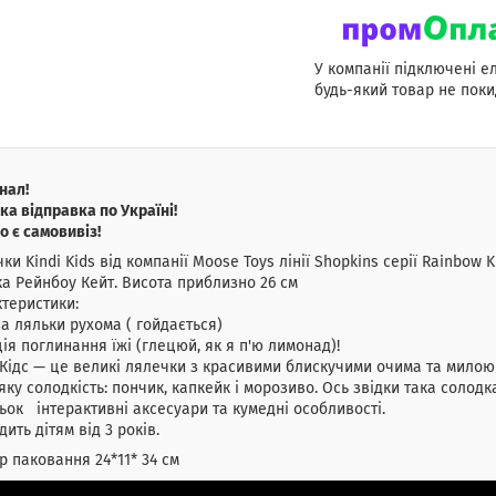
У компанії підключені е
будь-який товар не поки
нал!
а відправка по Україні!
о є самовивіз!
ки Kindi Kids від компанії Moose Toys лінії Shopkins серії Rainbow K
а Рейнбоу Кейт. Висота приблизно 26 см
теристики:
а ляльки рухома ( гойдається)
ція поглинання їжі (глецюй, як я п'ю лимонад)!
 Кідс — це великі лялечки з красивими блискучими очима та милою
яку солодкість: пончик, капкейк і морозиво. Ось звідки така солодк
ьок інтерактивні аксесуари та кумедні особливості.
дить дітям від 3 років.
р паковання 24*11* 34 см