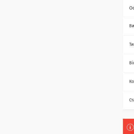
О
Ви
Ти
Ві
Ко
Ст