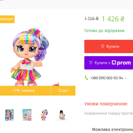
1 426 ₴
1 726 ₴
ригинал
Готово до відправки
Купити
Купити з
+380 (99) 003-92-94
–17%
23 дні
повернення товару протяг