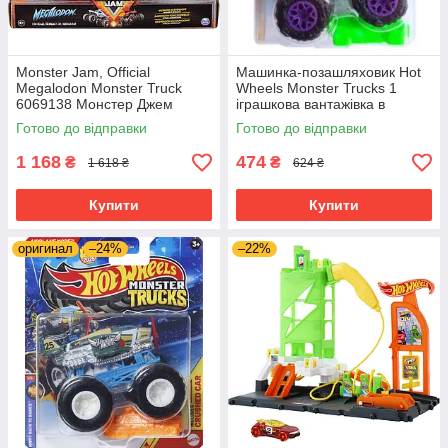
Monster Jam, Official
Машинка-позашляховик Hot
Megalodon Monster Truck
Wheels Monster Trucks 1
6069138 Монстер Джем
іграшкова вантажівка в
Монстр трак
масштабі 1:64
Готово до відправки
Готово до відправки
1 168
474
₴
₴
1 618 ₴
624 ₴
Купити
Купити
оригинал
–24%
–22%