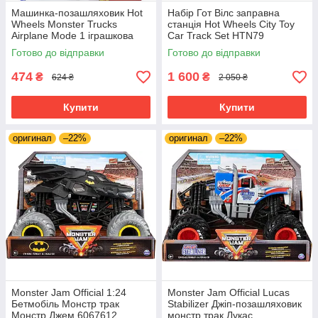
Машинка-позашляховик Hot
Набір Гот Вілс заправна
Wheels Monster Trucks
станція Hot Wheels City Toy
Airplane Mode 1 іграшкова
Car Track Set HTN79
вантажівка в масштабі 1:64
Готово до відправки
Готово до відправки
474
1 600
₴
₴
624 ₴
2 050 ₴
Купити
Купити
оригинал
–22%
оригинал
–22%
Monster Jam Official 1:24
Monster Jam Official Lucas
Бетмобіль Монстр трак
Stabilizer Джіп-позашляховик
Монстр Джем 6067612
монстр трак Лукас