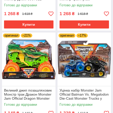
Стабілізатор Монстр Джем
Готово до відправки
Готово до відправки
1:24
1 268
1 268
₴
₴
1 618 ₴
1 618 ₴
Купити
Купити
оригинал
–21%
оригинал
–17%
Великий джип позашляховик
Уцінка набір Monster Jam
Монстр трак Дракон Monster
Official Batman Vs. Megalodon
Jam Official Dragon Monster
Die-Cast Monster Trucks у
Truck1:24
масштабі 1:64
Готово до відправки
Готово до відправки