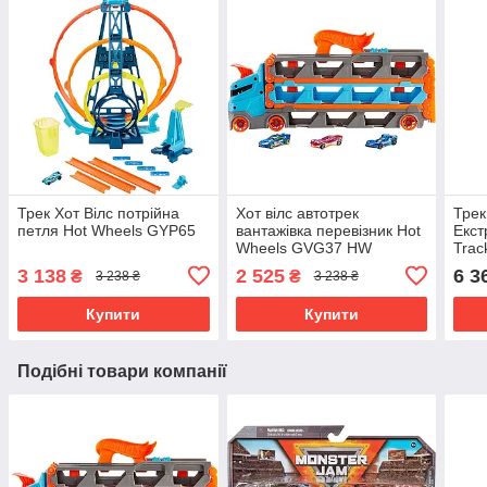
Трек Хот Вілс потрійна
Хот вілс автотрек
Трек
петля Hot Wheels GYP65
вантажівка перевізник Hot
Екст
Wheels GVG37 HW
Trac
Speedway Hauler
Crat
3 138
2 525
6 3
₴
₴
3 238 ₴
3 238 ₴
Купити
Купити
Подібні товари компанії