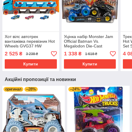
Хот вілс автотрек
Уцінка набір Monster Jam
Трек
вантажівка перевізник Hot
Official Batman Vs.
Hot 
Wheels GVG37 HW
Megalodon Die-Cast
Set 
Speedway Hauler
Monster Trucks у масштабі
2 525
1 338
4 0
₴
₴
3 238 ₴
1 618 ₴
1:64
Купити
Купити
Акційні пропозиції та новинки
оригинал
–28%
–24%