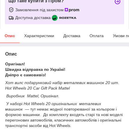
Що таке купити з Пром?
Замовлення під захистом
Доступна доставка
Опис
Характеристики
Доставка
Оплата
Умови п
Опис
Оригінал!
Швидка відправка по Україні!
Дніпро є самовивіз!
Хот вилс подарунковий набір металевих машинок 20 шт.
Hot Wheels 20 Car Gift Pack Mattel
Виробник Mattel, Оригінал.
У наборі
Hot Wheels 20 оригінальних металевих
машинок
— тут немає жодної повторюваної за кольором і
формою машинки. До комплекту входять старі та нові моделі
перегонових автомобілів, класичних автомобілів і оригінальні
транспортні засоби від Hot Wheels.